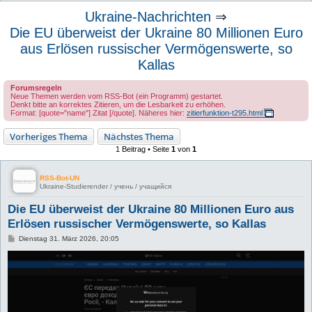
u
Ukraine-Nachrichten
⇒
c
Die EU überweist der Ukraine 80 Millionen Euro
h
aus Erlösen russischer Vermögenswerte, so
e
Kallas
Forumsregeln
Neue Themen werden vom RSS-Bot (ein Programm) gestartet.
Denkt bitte an korrektes Zitieren, um die Lesbarkeit zu erhöhen.
Format: [quote="name"] Zitat [/quote]. Näheres hier:
zitierfunktion-t295.html
Vorheriges Thema
Nächstes Thema
1 Beitrag • Seite
1
von
1
RSS-Bot-UN
Ukraine-Studierender / учень / учащийся
Die EU überweist der Ukraine 80 Millionen Euro aus
Erlösen russischer Vermögenswerte, so Kallas
B
Dienstag 31. März 2026, 20:05
e
i
t
r
a
g