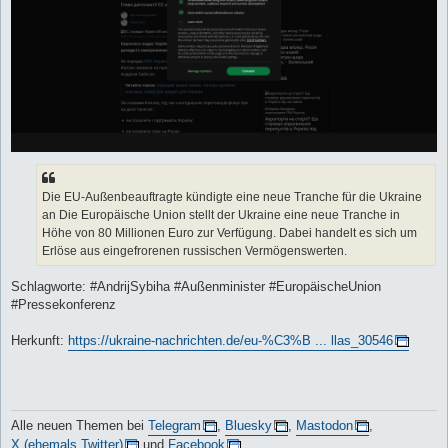
Die EU-Außenbeauftragte kündigte eine neue Tranche für die Ukraine
an Die Europäische Union stellt der Ukraine eine neue Tranche in
Höhe von 80 Millionen Euro zur Verfügung. Dabei handelt es sich um
Erlöse aus eingefrorenen russischen Vermögenswerten.
Schlagworte: #AndrijSybiha #Außenminister #EuropäischeUnion
#Pressekonferenz
Herkunft:
https://ukraine-nachrichten.de/eu-%C3%B ... llas_30546
Alle neuen Themen bei
Telegram
,
Bluesky
,
Mastodon
,
X (ehemals Twitter)
und
Facebook