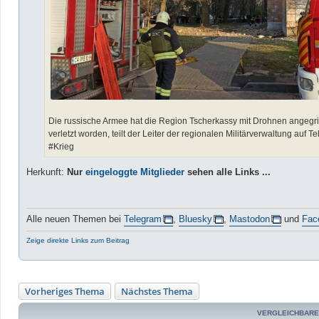
Die russische Armee hat die Region Tscherkassy mit Drohnen angegriff
verletzt worden, teilt der Leiter der regionalen Militärverwaltung auf T
#Krieg
Herkunft:
Nur
eingeloggte Mitglieder
sehen alle Links ...
Alle neuen Themen bei
Telegram
,
Bluesky
,
Mastodon
und
Fac
Zeige direkte Links zum Beitrag
Vorheriges Thema
Nächstes Thema
VERGLEICHBARE