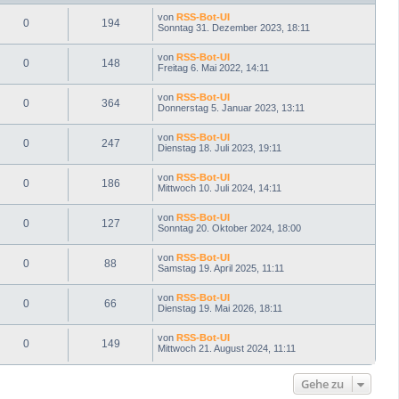
n
von
RSS-Bot-UI
0
194
Sonntag 31. Dezember 2023, 18:11
von
RSS-Bot-UI
0
148
Freitag 6. Mai 2022, 14:11
von
RSS-Bot-UI
0
364
Donnerstag 5. Januar 2023, 13:11
von
RSS-Bot-UI
0
247
Dienstag 18. Juli 2023, 19:11
von
RSS-Bot-UI
0
186
Mittwoch 10. Juli 2024, 14:11
von
RSS-Bot-UI
0
127
Sonntag 20. Oktober 2024, 18:00
von
RSS-Bot-UI
0
88
Samstag 19. April 2025, 11:11
von
RSS-Bot-UI
0
66
Dienstag 19. Mai 2026, 18:11
von
RSS-Bot-UI
0
149
Mittwoch 21. August 2024, 11:11
Gehe zu