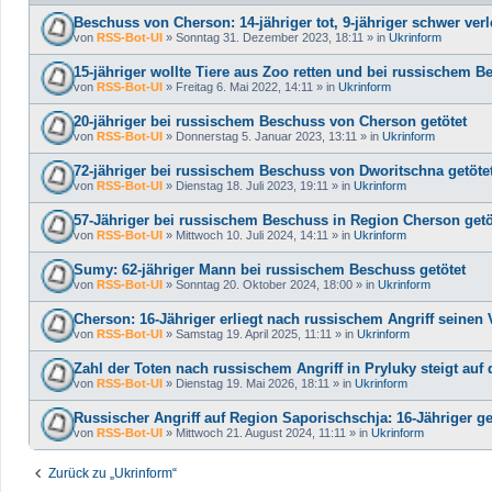
Beschuss von Cherson: 14-jähriger tot, 9-jähriger schwer verl
von
RSS-Bot-UI
»
Sonntag 31. Dezember 2023, 18:11
» in
Ukrinform
15-jähriger wollte Tiere aus Zoo retten und bei russischem B
von
RSS-Bot-UI
»
Freitag 6. Mai 2022, 14:11
» in
Ukrinform
20-jähriger bei russischem Beschuss von Cherson getötet
von
RSS-Bot-UI
»
Donnerstag 5. Januar 2023, 13:11
» in
Ukrinform
72-jähriger bei russischem Beschuss von Dworitschna getöte
von
RSS-Bot-UI
»
Dienstag 18. Juli 2023, 19:11
» in
Ukrinform
57-Jähriger bei russischem Beschuss in Region Cherson getö
von
RSS-Bot-UI
»
Mittwoch 10. Juli 2024, 14:11
» in
Ukrinform
Sumy: 62-jähriger Mann bei russischem Beschuss getötet
von
RSS-Bot-UI
»
Sonntag 20. Oktober 2024, 18:00
» in
Ukrinform
Cherson: 16-Jähriger erliegt nach russischem Angriff seinen
von
RSS-Bot-UI
»
Samstag 19. April 2025, 11:11
» in
Ukrinform
Zahl der Toten nach russischem Angriff in Pryluky steigt auf d
von
RSS-Bot-UI
»
Dienstag 19. Mai 2026, 18:11
» in
Ukrinform
Russischer Angriff auf Region Saporischschja: 16-Jähriger get
von
RSS-Bot-UI
»
Mittwoch 21. August 2024, 11:11
» in
Ukrinform
Zurück zu „Ukrinform“