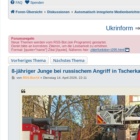
FAQ
Spenden
Foren-Übersicht
Diskussionen
Automatisch integrierte Medienberichte
Ukrinform
Forumsregeln
Neue Themen werden vom RSS-Bot (ein Programm) gestartet.
Denkt bitte an korrektes Zitieren, um die Lesbarkeit zu erhöhen.
Format: [quote="name"] Zitat [/quote]. Näheres hier:
zitierfunktion-t295.html
Vorheriges Thema
Nächstes Thema
8-jähriger Junge bei russischem Angriff in Tscherk
B
von
RSS-Bot-UI
»
Dienstag 14. April 2026, 22:11
e
i
t
r
a
g