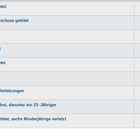
etzt
eschuss getötet
t
tet
 Verletzungen
rei, darunter ein 15- Jähriger
ötet, sechs Minderjährige verletzt