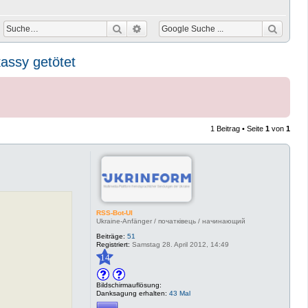
Suche
Erweiterte Suche
kassy getötet
1 Beitrag • Seite
1
von
1
RSS-Bot-UI
Ukraine-Anfänger / початківець / начинающий
Beiträge:
51
Registriert:
Samstag 28. April 2012, 14:49
14
Bildschirmauflösung:
Danksagung erhalten:
43 Mal