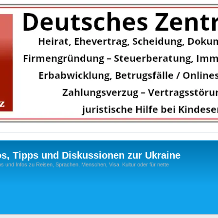
os, Tipps und Diskussionen zur Ukraine
s und Infos zu Reisen, Sprachen, Menschen, Visa, Kultur oder für nette