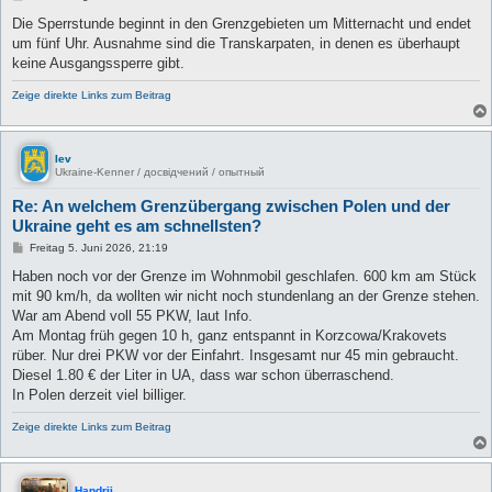
e
i
Die Sperrstunde beginnt in den Grenzgebieten um Mitternacht und endet
t
um fünf Uhr. Ausnahme sind die Transkarpaten, in denen es überhaupt
r
a
keine Ausgangssperre gibt.
g
Zeige direkte Links zum Beitrag
lev
Ukraine-Kenner / досвідчений / опытный
Re: An welchem Grenzübergang zwischen Polen und der
Ukraine geht es am schnellsten?
B
Freitag 5. Juni 2026, 21:19
e
i
Haben noch vor der Grenze im Wohnmobil geschlafen. 600 km am Stück
t
mit 90 km/h, da wollten wir nicht noch stundenlang an der Grenze stehen.
r
a
War am Abend voll 55 PKW, laut Info.
g
Am Montag früh gegen 10 h, ganz entspannt in Korzcowa/Krakovets
rüber. Nur drei PKW vor der Einfahrt. Insgesamt nur 45 min gebraucht.
Diesel 1.80 € der Liter in UA, dass war schon überraschend.
In Polen derzeit viel billiger.
Zeige direkte Links zum Beitrag
Handrij