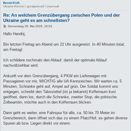
Bernd D-UA
Ukraine-Kenner / досвідчений / опытный
Re: An welchem Grenzübergang zwischen Polen und der
Ukraine geht es am schnellsten?
B
Donnerstag 28. Mai 2026, 16:03
e
i
Hallo Handrij,
t
r
a
Bin letzten Freitag am Abend um 22 Uhr ausgereist. In 40 Minuten total,
g
am Freitag!
Ich schildere nochmals den Ablauf, damit der optimale Ablauf
nachvollziehbar wird.
Ankunft vor dem Grenzübergang, 4 PKW ein Lieferwagen mit
Passagieren vor mir, WICHTIG alle UA Kennzeichen. Wir warten ca. 5
Minuten, Schranke geht auf, Ampel auf grün, Der Soldat kommt uns
entgegen, schreibt den Talonzettel (ist ja bekannt) Kofferraum kurz
geöffnet, dann los, durch die Schranke, zweiter Stop, die polnische
Zolbeamtin, möchte auch in den Kofferraum blicken.
Dann geht es weiter, eine Fahrspur für alle, ca. 50 bis 70 Meter im
Grenzbereich, dann öffnet sich das zu einem Platz/Hof, es gehen diverse
Spuren ab bzw. Liegen direkt vor einem.