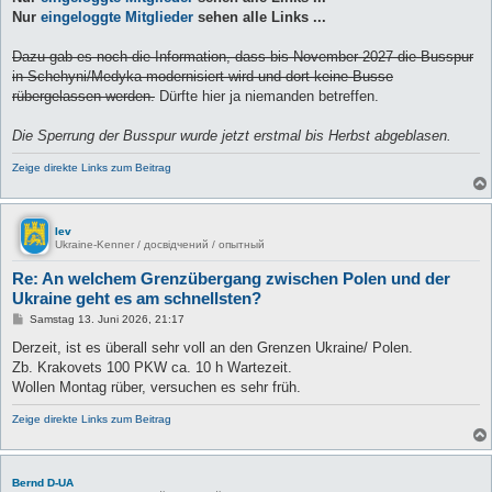
Nur
eingeloggte Mitglieder
sehen alle Links ...
Dazu gab es noch die Information, dass bis November 2027 die Busspur
in Schehyni/Medyka modernisiert wird und dort keine Busse
rübergelassen werden.
Dürfte hier ja niemanden betreffen.
Die Sperrung der Busspur wurde jetzt erstmal bis Herbst abgeblasen.
Zeige direkte Links zum Beitrag
lev
Ukraine-Kenner / досвідчений / опытный
Re: An welchem Grenzübergang zwischen Polen und der
Ukraine geht es am schnellsten?
B
Samstag 13. Juni 2026, 21:17
e
i
Derzeit, ist es überall sehr voll an den Grenzen Ukraine/ Polen.
t
Zb. Krakovets 100 PKW ca. 10 h Wartezeit.
r
a
Wollen Montag rüber, versuchen es sehr früh.
g
Zeige direkte Links zum Beitrag
Bernd D-UA