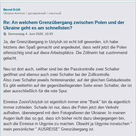
Bernd D-UA
Ukraine-Kenner / досвідчений / опытный
Re: An welchem Grenzübergang zwischen Polen und der
Ukraine geht es am schnellsten?
B
Donnerstag 4. Juni 2026, 10:35
e
i
Ja, der Grenzübergang in Ustyluh ist echt toll geworden, ich habe
t
letztens den Spaß gemacht und angedeutet, dass wohl jetzt die Polen
r
a
eifersüchtig sind auf diese Arbeitsplätze. Die Zöllnerin hat zustimmend
g
gelacht.
Neu ist dort auch, seither sind bei der Passkontrolle zwei Schalter
geöffnet und ebenso auch zwei Schalter bei der Zollkontrolle.
Also zwei Schalter jeweils hintereinander, auf der gleichen Gebäudeseite.
Es gibt weiterhin auf der gegenüberliegenden Seite einen Schalter, der ist
aber ausschließlich für die rote Spur.
Einreise Zosin/Ustyluh ist eigentlich immer eine "Bank" bin da eigentlich
immer zufrieden. Schade ist nur, dass die Polen jetzt den Verkehr
aufhalten, überwiegend mit dem Fotografieren der Ukrainer. In meinen
Augen läuft das so gut, dass ich bisher nicht dazu übergegangen bin,
auch die Einreise in Urgyniw zu machen. Obwohl ja Urgyniw inzwischen "
mein persönlicher " AUSREISE" Grenzübergang ist.