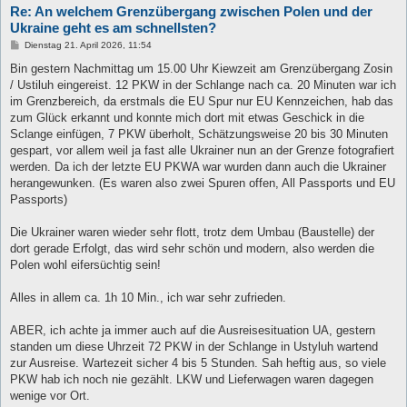
Re: An welchem Grenzübergang zwischen Polen und der
Ukraine geht es am schnellsten?
B
Dienstag 21. April 2026, 11:54
e
i
Bin gestern Nachmittag um 15.00 Uhr Kiewzeit am Grenzübergang Zosin
t
/ Ustiluh eingereist. 12 PKW in der Schlange nach ca. 20 Minuten war ich
r
a
im Grenzbereich, da erstmals die EU Spur nur EU Kennzeichen, hab das
g
zum Glück erkannt und konnte mich dort mit etwas Geschick in die
Sclange einfügen, 7 PKW überholt, Schätzungsweise 20 bis 30 Minuten
gespart, vor allem weil ja fast alle Ukrainer nun an der Grenze fotografiert
werden. Da ich der letzte EU PKWA war wurden dann auch die Ukrainer
herangewunken. (Es waren also zwei Spuren offen, All Passports und EU
Passports)
Die Ukrainer waren wieder sehr flott, trotz dem Umbau (Baustelle) der
dort gerade Erfolgt, das wird sehr schön und modern, also werden die
Polen wohl eifersüchtig sein!
Alles in allem ca. 1h 10 Min., ich war sehr zufrieden.
ABER, ich achte ja immer auch auf die Ausreisesituation UA, gestern
standen um diese Uhrzeit 72 PKW in der Schlange in Ustyluh wartend
zur Ausreise. Wartezeit sicher 4 bis 5 Stunden. Sah heftig aus, so viele
PKW hab ich noch nie gezählt. LKW und Lieferwagen waren dagegen
wenige vor Ort.