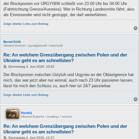
a
der Blockposten vor URGYNIW schließt von 23.00 Uhr bis 04:00 Uhr.
g
(Fahrtrichtung Grenze/Ausreise); Wer in Richtung Landesmitte fährt, also
als Einreisender wird nicht gestoppt, der darf weiterfahren.
Zeige direkte Links zum Beitrag
Bernd D-UA
Ukraine-Kenner / досвідчений / опытный
Re: An welchem Grenzübergang zwischen Polen und der
Ukraine geht es am schnellsten?
B
Donnerstag 4. Juni 2026, 10:52
e
i
Der Blockposten zwischen Ustyluh und Urgyniw an der Oblastgrenze hat
t
mich, das war jetzt aber nur einmal, auch nach 23 Uhr passieren lassen,
r
a
lässt für mich den Schluss zu, auch hier ist 24/7 passierbar.
g
Zeige direkte Links zum Beitrag
Handrij
Ukraine-Experte / знавець / знаток
Re: An welchem Grenzübergang zwischen Polen und der
Ukraine geht es am schnellsten?
B
Donnerstag 4. Juni 2026, 12:37