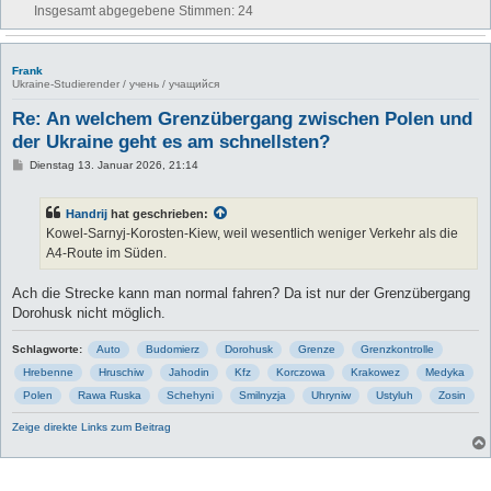
Insgesamt abgegebene Stimmen:
24
Frank
Ukraine-Studierender / учень / учащийся
Re: An welchem Grenzübergang zwischen Polen und
der Ukraine geht es am schnellsten?
B
Dienstag 13. Januar 2026, 21:14
e
i
t
Handrij
hat geschrieben:
r
a
Kowel-Sarnyj-Korosten-Kiew, weil wesentlich weniger Verkehr als die
g
A4-Route im Süden.
Ach die Strecke kann man normal fahren? Da ist nur der Grenzübergang
Dorohusk nicht möglich.
Schlagworte:
Auto
Budomierz
Dorohusk
Grenze
Grenzkontrolle
Hrebenne
Hruschiw
Jahodin
Kfz
Korczowa
Krakowez
Medyka
Polen
Rawa Ruska
Schehyni
Smilnyzja
Uhryniw
Ustyluh
Zosin
Zeige direkte Links zum Beitrag