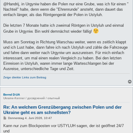
@Handrij, in Urgyniw haben die Polen nur eine Grube, was ich für einen "
Nachteil" halte, denn wenn die "Ehrenrunde" ansteht, dann dauert das
einfach länger, als das Röntgengerät der Polen in Ustyluh.
Die letzten 7 Monate hatte ich zweimal Röntgen in Ustyluh und einmal
Grube in Urgyniw. Bin wohl demnächst wieder fällig!
Muss am Sonntag in Richtung Warschau weiter, wenn es zeitlich klappt
und ich Lust habe, dann fahre ich nach Ustyluh und zähle die Fahrzeuge
und fahre dann weiter nach Urgyniw um auszureisen. Für mich einfach
interessant, um mal einen realen Vergleich zu haben. Bei den letzten
Einreisen in Ustyluh, waren immer lange Warteschlangen bei der
Ausreise, unterschiedliche Tage und Zeit.
Zeige direkte Links zum Beitrag
Bernd D-UA
Ukraine-Kenner / досвідчений / опытный
Re: An welchem Grenzübergang zwischen Polen und der
Ukraine geht es am schnellsten?
B
Donnerstag 4. Juni 2026, 10:47
e
i
Kann nur zum Blockposten vor USTYLUH sagen, der ist geöffnet 24/7
t
und
r