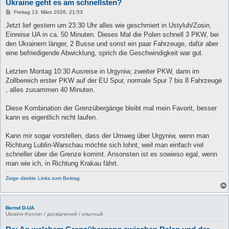
Ukraine geht es am schnellsten?
B
Freitag 13. März 2026, 21:53
e
i
Jetzt lief gestern um 23:30 Uhr alles wie geschmiert in Ustyluh/Zosin,
t
Einreise UA in ca. 50 Minuten. Dieses Mal die Polen schnell 3 PKW, bei
r
a
den Ukrainern länger, 2 Busse und sonst ein paar Fahrzeuge, dafür aber
g
eine befriedigende Abwicklung, sprich die Geschwindigkeit war gut.
Letzten Montag 10:30 Ausreise in Urgyniw, zweiter PKW, dann im
Zollbereich erster PKW auf der EU Spur, normale Spur 7 bis 8 Fahrzeuge
, alles zusammen 40 Minuten.
Diese Kombination der Grenzübergänge bleibt mal mein Favorit, besser
kann es eigentlich nicht laufen.
Kann mir sogar vorstellen, dass der Umweg über Urgyniw, wenn man
Richtung Lublin-Warschau möchte sich lohnt, weil man einfach viel
schneller über die Grenze kommt. Ansonsten ist es sowieso egal, wenn
man wie ich, in Richtung Krakau fährt.
Zeige direkte Links zum Beitrag
Bernd D-UA
Ukraine-Kenner / досвідчений / опытный