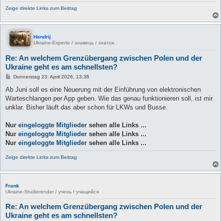
Zeige direkte Links zum Beitrag
Handrij
Ukraine-Experte / знавець / знаток
Re: An welchem Grenzübergang zwischen Polen und der
Ukraine geht es am schnellsten?
B
Donnerstag 23. April 2026, 13:38
e
i
Ab Juni soll es eine Neuerung mit der Einführung von elektronischen
t
Warteschlangen per App geben. Wie das genau funktionieren soll, ist mir
r
a
unklar. Bisher läuft das aber schon für LKWs und Busse.
g
Nur
eingeloggte Mitglieder
sehen alle Links ...
Nur
eingeloggte Mitglieder
sehen alle Links ...
Nur
eingeloggte Mitglieder
sehen alle Links ...
Zeige direkte Links zum Beitrag
Frank
Ukraine-Studierender / учень / учащийся
Re: An welchem Grenzübergang zwischen Polen und der
Ukraine geht es am schnellsten?