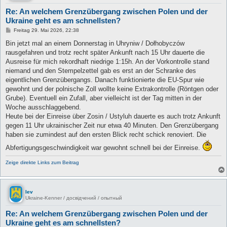
Re: An welchem Grenzübergang zwischen Polen und der
Ukraine geht es am schnellsten?
B
Freitag 29. Mai 2026, 22:38
e
i
Bin jetzt mal an einem Donnerstag in Uhryniw / Dołhobyczów
t
rausgefahren und trotz recht später Ankunft nach 15 Uhr dauerte die
r
a
Ausreise für mich rekordhaft niedrige 1:15h. An der Vorkontrolle stand
g
niemand und den Stempelzettel gab es erst an der Schranke des
eigentlichen Grenzübergangs. Danach funktionierte die EU-Spur wie
gewohnt und der polnische Zoll wollte keine Extrakontrolle (Röntgen oder
Grube). Eventuell ein Zufall, aber vielleicht ist der Tag mitten in der
Woche ausschlaggebend.
Heute bei der Einreise über Zosin / Ustyluh dauerte es auch trotz Ankunft
gegen 11 Uhr ukrainischer Zeit nur etwa 40 Minuten. Den Grenzübergang
haben sie zumindest auf den ersten Blick recht schick renoviert. Die
Abfertigungsgeschwindigkeit war gewohnt schnell bei der Einreise.
Zeige direkte Links zum Beitrag
lev
Ukraine-Kenner / досвідчений / опытный
Re: An welchem Grenzübergang zwischen Polen und der
Ukraine geht es am schnellsten?