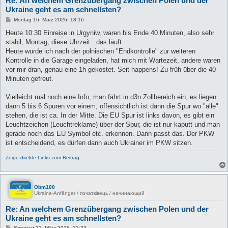
Re: An welchem Grenzübergang zwischen Polen und der
Ukraine geht es am schnellsten?
B
Montag 16. März 2026, 18:16
e
i
Heute 10:30 Einreise in Urgyniw, waren bis Ende 40 Minuten, also sehr
t
stabil, Montag, diese Uhrzeit...das läuft.
r
a
Heute wurde ich nach der polnischen "Endkontrolle" zur weiteren
g
Kontrolle in die Garage eingeladen, hat mich mit Wartezeit, andere waren
vor mir dran, genau eine 1h gekostet. Seit happens! Zu früh über die 40
Minuten gefreut.
Vielleicht mal noch eine Info, man fährt in d3n Zollbereich ein, es liegen
dann 5 bis 6 Spuren vor einem, offensichtlich ist dann die Spur wo "alle"
stehen, die ist ca. In der Mitte. Die EU Spur ist links davon, es gibt ein
Leuchtzeichen (Leuchtreklame) über der Spur, die ist nur kaputt und man
gerade noch das EU Symbol etc. erkennen. Dann passt das. Der PKW
ist entscheidend, es dürfen dann auch Ukrainer im PKW sitzen.
Zeige direkte Links zum Beitrag
Obm100
Ukraine-Anfänger / початківець / начинающий
Re: An welchem Grenzübergang zwischen Polen und der
Ukraine geht es am schnellsten?
B
Sonntag 22. März 2026, 22:23