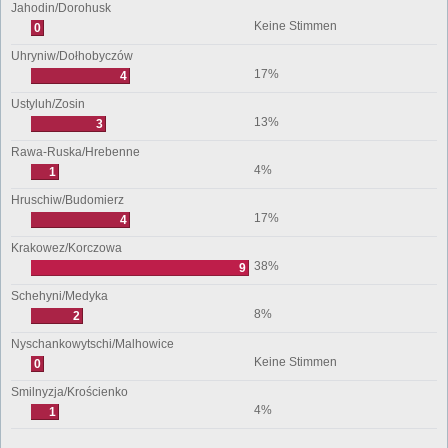
Jahodin/Dorohusk
Keine Stimmen
0
Uhryniw/Dołhobyczów
17%
4
Ustyluh/Zosin
13%
3
Rawa-Ruska/Hrebenne
4%
1
Hruschiw/Budomierz
17%
4
Krakowez/Korczowa
38%
9
Schehyni/Medyka
8%
2
Nyschankowytschi/Malhowice
Keine Stimmen
0
Smilnyzja/Krościenko
4%
1