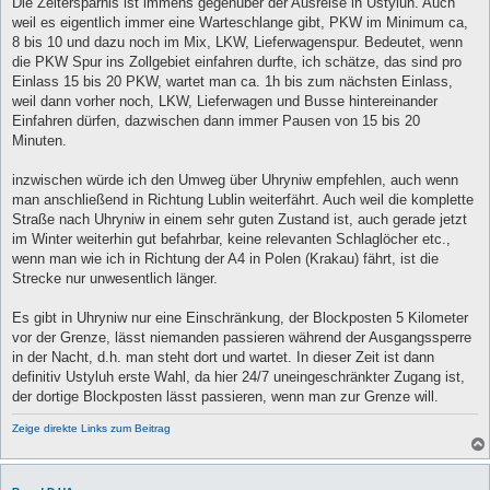
Die Zeitersparnis ist immens gegenüber der Ausreise in Ustyluh. Auch
weil es eigentlich immer eine Warteschlange gibt, PKW im Minimum ca,
8 bis 10 und dazu noch im Mix, LKW, Lieferwagenspur. Bedeutet, wenn
die PKW Spur ins Zollgebiet einfahren durfte, ich schätze, das sind pro
Einlass 15 bis 20 PKW, wartet man ca. 1h bis zum nächsten Einlass,
weil dann vorher noch, LKW, Lieferwagen und Busse hintereinander
Einfahren dürfen, dazwischen dann immer Pausen von 15 bis 20
Minuten.
inzwischen würde ich den Umweg über Uhryniw empfehlen, auch wenn
man anschließend in Richtung Lublin weiterfährt. Auch weil die komplette
Straße nach Uhryniw in einem sehr guten Zustand ist, auch gerade jetzt
im Winter weiterhin gut befahrbar, keine relevanten Schlaglöcher etc.,
wenn man wie ich in Richtung der A4 in Polen (Krakau) fährt, ist die
Strecke nur unwesentlich länger.
Es gibt in Uhryniw nur eine Einschränkung, der Blockposten 5 Kilometer
vor der Grenze, lässt niemanden passieren während der Ausgangssperre
in der Nacht, d.h. man steht dort und wartet. In dieser Zeit ist dann
definitiv Ustyluh erste Wahl, da hier 24/7 uneingeschränkter Zugang ist,
der dortige Blockposten lässt passieren, wenn man zur Grenze will.
Zeige direkte Links zum Beitrag