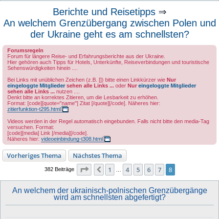
u
Berichte und Reisetipps
⇒
c
An welchem Grenzübergang zwischen Polen und
h
der Ukraine geht es am schnellsten?
e
Forumsregeln
Forum für längere Reise- und Erfahrungsberichte aus der Ukraine.
Hier gehören auch Tipps für Hotels, Unterkünfte, Reiseverbindungen und touristische
Sehenswürdigkeiten hinein ....
Bei Links mit unüblichen Zeichen (z.B. []) bitte einen Linkkürzer wie
Nur
eingeloggte Mitglieder
sehen alle Links ...
oder
Nur
eingeloggte Mitglieder
sehen alle Links ...
nutzen ....
Denkt bitte an korrektes Zitieren, um die Lesbarkeit zu erhöhen.
Format: [code][quote="name"] Zitat [/quote][/code]. Näheres hier:
zitierfunktion-t295.html
Videos werden in der Regel automatisch eingebunden. Falls nicht bitte den media-Tag
versuchen. Format:
[code][media] Link [/media][/code].
Näheres hier:
videoeinbindung-t308.html
Vorheriges Thema
Nächstes Thema
Seite
8
von
8
1
4
5
6
7
8
Vorherige
382 Beiträge
…
An welchem der ukrainisch-polnischen Grenzübergänge
wird am schnellsten abgefertigt?