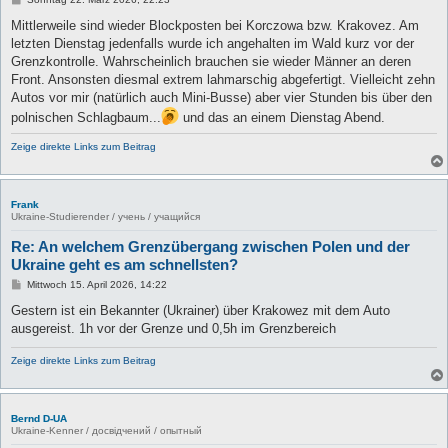
e
i
Mittlerweile sind wieder Blockposten bei Korczowa bzw. Krakovez. Am
t
letzten Dienstag jedenfalls wurde ich angehalten im Wald kurz vor der
r
a
Grenzkontrolle. Wahrscheinlich brauchen sie wieder Männer an deren
g
Front. Ansonsten diesmal extrem lahmarschig abgefertigt. Vielleicht zehn
Autos vor mir (natürlich auch Mini-Busse) aber vier Stunden bis über den
polnischen Schlagbaum...
und das an einem Dienstag Abend.
Zeige direkte Links zum Beitrag
Frank
Ukraine-Studierender / учень / учащийся
Re: An welchem Grenzübergang zwischen Polen und der
Ukraine geht es am schnellsten?
B
Mittwoch 15. April 2026, 14:22
e
i
Gestern ist ein Bekannter (Ukrainer) über Krakowez mit dem Auto
t
ausgereist. 1h vor der Grenze und 0,5h im Grenzbereich
r
a
g
Zeige direkte Links zum Beitrag
Bernd D-UA
Ukraine-Kenner / досвідчений / опытный