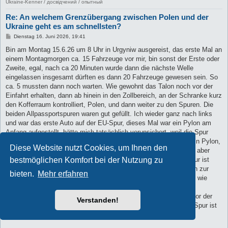
Ukraine-Kenner / досвідчений / опытный
Re: An welchem Grenzübergang zwischen Polen und der
Ukraine geht es am schnellsten?
B
Dienstag 16. Juni 2026, 19:41
e
i
Bin am Montag 15.6.26 um 8 Uhr in Urgyniw ausgereist, das erste Mal an
t
einem Montagmorgen ca. 15 Fahrzeuge vor mir, bin sonst der Erste oder
r
a
Zweite, egal, nach ca 20 Minuten wurde dann die nächste Welle
g
eingelassen insgesamt dürften es dann 20 Fahrzeuge gewesen sein. So
ca. 5 mussten dann noch warten. Wie gewohnt das Talon noch vor der
Einfahrt erhalten, dann ab hinein in den Zollbereich, an der Schranke kurz
den Kofferraum kontrolliert, Polen, und dann weiter zu den Spuren. Die
beiden Allpassportspuren waren gut gefüllt. Ich wieder ganz nach links
und war das erste Auto auf der EU-Spur, dieses Mal war ein Pylon am
Anfang aufgestellt, hätte mich tatsächlich verunsichert, weil die Spur
hätte gesperrt sein können, doch die anderen Spuren hat auch ein Pylon,
Diese Website nutzt Cookies, um Ihnen den
keine Ahnung was das soll. Die Polin an der Schranke, hatte mir aber
schon gesagt, ich soll links fahren und somit war klar die EU Spur ist
bestmöglichen Komfort bei der Nutzung zu
offen. Ein Soldat kam dann herangeschlendert und hat das Pylon zur
bieten.
Mehr erfahren
Seite genommen und hat mich weiterfahren lassen. Ab da lief es wie
immer, siehe oben meine Beschreibung.
Also dieses Mal ca. 1:20 h benötigt, da leider noch 20 Minuten vor der
Verstanden!
Schranke dazu gekommen sind. Weiterhin sehr schnell, die EU Spur ist
der Hit.