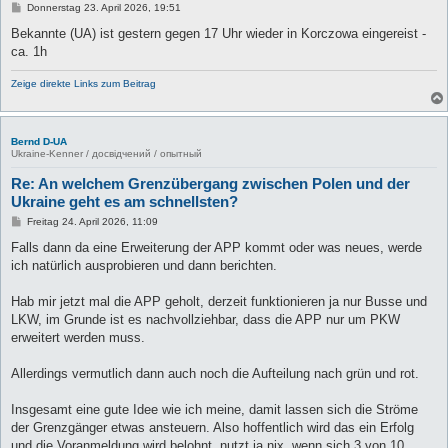
B
Donnerstag 23. April 2026, 19:51
e
i
Bekannte (UA) ist gestern gegen 17 Uhr wieder in Korczowa eingereist -
t
ca. 1h
r
a
g
Zeige direkte Links zum Beitrag
Bernd D-UA
Ukraine-Kenner / досвідчений / опытный
Re: An welchem Grenzübergang zwischen Polen und der
Ukraine geht es am schnellsten?
B
Freitag 24. April 2026, 11:09
e
i
Falls dann da eine Erweiterung der APP kommt oder was neues, werde
t
ich natürlich ausprobieren und dann berichten.
r
a
g
Hab mir jetzt mal die APP geholt, derzeit funktionieren ja nur Busse und
LKW, im Grunde ist es nachvollziehbar, dass die APP nur um PKW
erweitert werden muss.
Allerdings vermutlich dann auch noch die Aufteilung nach grün und rot.
Insgesamt eine gute Idee wie ich meine, damit lassen sich die Ströme
der Grenzgänger etwas ansteuern. Also hoffentlich wird das ein Erfolg
und die Voranmeldung wird belohnt, nutzt ja nix, wenn sich 3 von 10