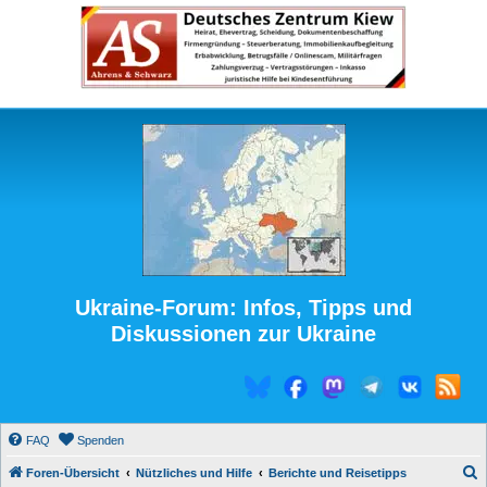
Ukraine-Forum: Infos, Tipps und
Diskussionen zur Ukraine
FAQ
Spenden
S
Foren-Übersicht
Nützliches und Hilfe
Berichte und Reisetipps