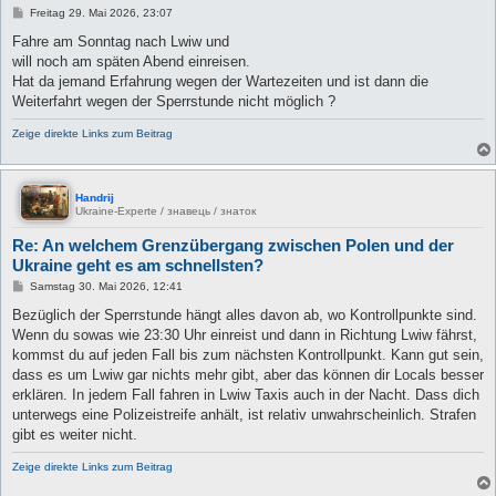
B
Freitag 29. Mai 2026, 23:07
e
i
Fahre am Sonntag nach Lwiw und
t
will noch am späten Abend einreisen.
r
a
Hat da jemand Erfahrung wegen der Wartezeiten und ist dann die
g
Weiterfahrt wegen der Sperrstunde nicht möglich ?
Zeige direkte Links zum Beitrag
Handrij
Ukraine-Experte / знавець / знаток
Re: An welchem Grenzübergang zwischen Polen und der
Ukraine geht es am schnellsten?
B
Samstag 30. Mai 2026, 12:41
e
i
Bezüglich der Sperrstunde hängt alles davon ab, wo Kontrollpunkte sind.
t
Wenn du sowas wie 23:30 Uhr einreist und dann in Richtung Lwiw fährst,
r
a
kommst du auf jeden Fall bis zum nächsten Kontrollpunkt. Kann gut sein,
g
dass es um Lwiw gar nichts mehr gibt, aber das können dir Locals besser
erklären. In jedem Fall fahren in Lwiw Taxis auch in der Nacht. Dass dich
unterwegs eine Polizeistreife anhält, ist relativ unwahrscheinlich. Strafen
gibt es weiter nicht.
Zeige direkte Links zum Beitrag