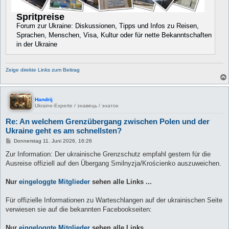
Spritpreise
Forum zur Ukraine: Diskussionen, Tipps und Infos zu Reisen,
Sprachen, Menschen, Visa, Kultur oder für nette Bekanntschaften
in der Ukraine
Zeige direkte Links zum Beitrag
Handrij
Ukraine-Experte / знавець / знаток
Re: An welchem Grenzübergang zwischen Polen und der
Ukraine geht es am schnellsten?
B
Donnerstag 11. Juni 2026, 16:26
e
i
Zur Information: Der ukrainische Grenzschutz empfahl gestern für die
t
Ausreise offiziell auf den Übergang Smilnyzja/Krościenko auszuweichen.
r
a
g
Nur
eingeloggte Mitglieder
sehen alle Links ...
Für offizielle Informationen zu Warteschlangen auf der ukrainischen Seite
verwiesen sie auf die bekannten Facebookseiten:
Nur
eingeloggte Mitglieder
sehen alle Links ...