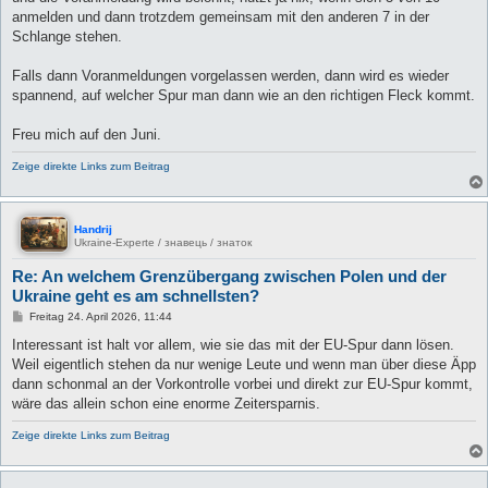
anmelden und dann trotzdem gemeinsam mit den anderen 7 in der
Schlange stehen.
Falls dann Voranmeldungen vorgelassen werden, dann wird es wieder
spannend, auf welcher Spur man dann wie an den richtigen Fleck kommt.
Freu mich auf den Juni.
Zeige direkte Links zum Beitrag
Handrij
Ukraine-Experte / знавець / знаток
Re: An welchem Grenzübergang zwischen Polen und der
Ukraine geht es am schnellsten?
B
Freitag 24. April 2026, 11:44
e
i
Interessant ist halt vor allem, wie sie das mit der EU-Spur dann lösen.
t
Weil eigentlich stehen da nur wenige Leute und wenn man über diese Äpp
r
a
dann schonmal an der Vorkontrolle vorbei und direkt zur EU-Spur kommt,
g
wäre das allein schon eine enorme Zeitersparnis.
Zeige direkte Links zum Beitrag