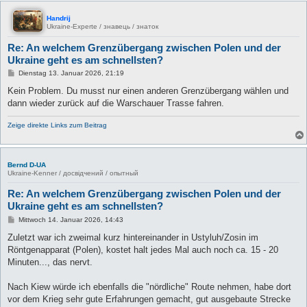
Handrij
Ukraine-Experte / знавець / знаток
Re: An welchem Grenzübergang zwischen Polen und der
Ukraine geht es am schnellsten?
B
Dienstag 13. Januar 2026, 21:19
e
i
Kein Problem. Du musst nur einen anderen Grenzübergang wählen und
t
dann wieder zurück auf die Warschauer Trasse fahren.
r
a
g
Zeige direkte Links zum Beitrag
Bernd D-UA
Ukraine-Kenner / досвідчений / опытный
Re: An welchem Grenzübergang zwischen Polen und der
Ukraine geht es am schnellsten?
B
Mittwoch 14. Januar 2026, 14:43
e
i
Zuletzt war ich zweimal kurz hintereinander in Ustyluh/Zosin im
t
Röntgenapparat (Polen), kostet halt jedes Mal auch noch ca. 15 - 20
r
a
Minuten..., das nervt.
g
Nach Kiew würde ich ebenfalls die "nördliche" Route nehmen, habe dort
vor dem Krieg sehr gute Erfahrungen gemacht, gut ausgebaute Strecke