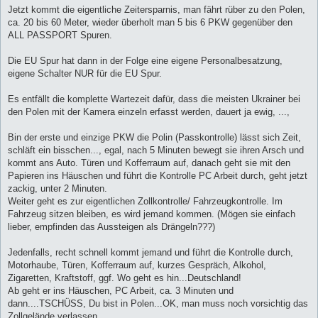
Jetzt kommt die eigentliche Zeitersparnis, man fährt rüber zu den Polen,
ca. 20 bis 60 Meter, wieder überholt man 5 bis 6 PKW gegenüber den
ALL PASSPORT Spuren.
Die EU Spur hat dann in der Folge eine eigene Personalbesatzung,
eigene Schalter NUR für die EU Spur.
Es entfällt die komplette Wartezeit dafür, dass die meisten Ukrainer bei
den Polen mit der Kamera einzeln erfasst werden, dauert ja ewig, ...,
Bin der erste und einzige PKW die Polin (Passkontrolle) lässt sich Zeit,
schläft ein bisschen..., egal, nach 5 Minuten bewegt sie ihren Arsch und
kommt ans Auto. Türen und Kofferraum auf, danach geht sie mit den
Papieren ins Häuschen und führt die Kontrolle PC Arbeit durch, geht jetzt
zackig, unter 2 Minuten.
Weiter geht es zur eigentlichen Zollkontrolle/ Fahrzeugkontrolle. Im
Fahrzeug sitzen bleiben, es wird jemand kommen. (Mögen sie einfach
lieber, empfinden das Aussteigen als Drängeln???)
Jedenfalls, recht schnell kommt jemand und führt die Kontrolle durch,
Motorhaube, Türen, Kofferraum auf, kurzes Gespräch, Alkohol,
Zigaretten, Kraftstoff, ggf. Wo geht es hin...Deutschland!
Ab geht er ins Häuschen, PC Arbeit, ca. 3 Minuten und
dann....TSCHÜSS, Du bist in Polen...OK, man muss noch vorsichtig das
Zollgelände verlassen.