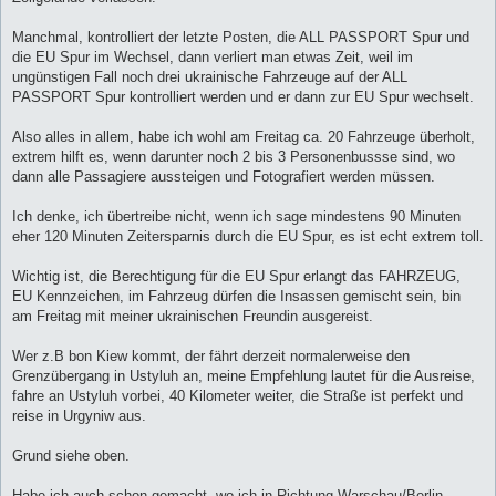
Manchmal, kontrolliert der letzte Posten, die ALL PASSPORT Spur und
die EU Spur im Wechsel, dann verliert man etwas Zeit, weil im
ungünstigen Fall noch drei ukrainische Fahrzeuge auf der ALL
PASSPORT Spur kontrolliert werden und er dann zur EU Spur wechselt.
Also alles in allem, habe ich wohl am Freitag ca. 20 Fahrzeuge überholt,
extrem hilft es, wenn darunter noch 2 bis 3 Personenbussse sind, wo
dann alle Passagiere aussteigen und Fotografiert werden müssen.
Ich denke, ich übertreibe nicht, wenn ich sage mindestens 90 Minuten
eher 120 Minuten Zeitersparnis durch die EU Spur, es ist echt extrem toll.
Wichtig ist, die Berechtigung für die EU Spur erlangt das FAHRZEUG,
EU Kennzeichen, im Fahrzeug dürfen die Insassen gemischt sein, bin
am Freitag mit meiner ukrainischen Freundin ausgereist.
Wer z.B bon Kiew kommt, der fährt derzeit normalerweise den
Grenzübergang in Ustyluh an, meine Empfehlung lautet für die Ausreise,
fahre an Ustyluh vorbei, 40 Kilometer weiter, die Straße ist perfekt und
reise in Urgyniw aus.
Grund siehe oben.
Habe ich auch schon gemacht, wo ich in Richtung Warschau/Berlin