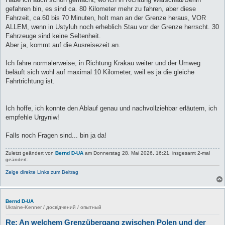
gefahren bin, es sind ca. 80 Kilometer mehr zu fahren, aber diese
Fahrzeit, ca.60 bis 70 Minuten, holt man an der Grenze heraus, VOR
ALLEM, wenn in Ustyluh noch erheblich Stau vor der Grenze herrscht. 30
Fahrzeuge sind keine Seltenheit.
Aber ja, kommt auf die Ausreisezeit an.
Ich fahre normalerweise, in Richtung Krakau weiter und der Umweg
beläuft sich wohl auf maximal 10 Kilometer, weil es ja die gleiche
Fahrtrichtung ist.
Ich hoffe, ich konnte den Ablauf genau und nachvollziehbar erläutern, ich
empfehle Urgyniw!
Falls noch Fragen sind... bin ja da!
Zuletzt geändert von
Bernd D-UA
am Donnerstag 28. Mai 2026, 16:21, insgesamt 2-mal
geändert.
Zeige direkte Links zum Beitrag
Bernd D-UA
Ukraine-Kenner / досвідчений / опытный
Re: An welchem Grenzübergang zwischen Polen und der