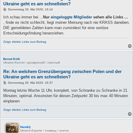
Ukraine geht es am schnellsten?
B
Donnerstag 28. Mai 2026, 16:14
e
i
Ich schau immer bei ...
Nur
eingeloggte Mitglieder
sehen alle Links ...
t
, finde es nicht schlecht, liegt meiner Meinung nach nie KRASS daneben,
r
a
DIE gemeldeten Zahlen kann man zumindest für eine seriöse
g
Entscheidungsfindung heranziehen.
Zeige direkte Links zum Beitrag
Bernd D-UA
Ukraine-Kenner / досвідчений / опытный
Re: An welchem Grenzübergang zwischen Polen und der
Ukraine geht es am schnellsten?
B
Donnerstag 28. Mai 2026, 16:37
e
i
Montag letzte Woche 11 Uhr, komplett, von Schranke zu Schranke in 21
t
Minuten, optimal. Ansonsten für diesen Zeitpunkt 30 bis max 40 Minuten
r
a
einplanen
g
Zeige direkte Links zum Beitrag
Handrij
Ukraine-Experte / знавець / знаток