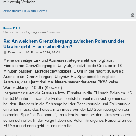
mit wenig Verkehr.
Zeige direkte Links zum Beitrag
Bernd D-UA
Ukraine-Kenner / досвідчений / опытный
Re: An welchem Grenzübergang zwischen Polen und der
Ukraine geht es am schnellsten?
B
Donnerstag 19. Februar 2026, 01:08
e
i
Meine derzeitige Ein- und Ausreisestrategie sieht wie folgt aus,
t
Einreise am Grenzübergang in Ustyluh, zuletzt beide Grenzen in 18
r
a
Minuten passiert, Lichtgeschwindigkeit. 1 Uhr in der Nacht (Kiewzeit)
g
Ausreise am Grenzübergang Uhryniw, EU Spur beschleunigt die
Ausreise, dazu jetzt drei Mal hintereinander der erste PKW, keine
Warteschlange! 10 Uhr (Kiewzeit)
Insgesamt dauert die Ausreise bzw. Einreise in die EU nach Polen ca. 45
bis 60 Minuten. Etwas "Zeitverlust" entsteht, weil man sich gemeinsam
bei den Ukrainern in die Schlange bei der Passkontrolle und Zollkontrolle
einreihen muss, das heisst, man muss von der EU Spur rübergehen zur
normalen Spur "all Passports", trotzdem ist man bei den Ukrainern auch
schon schneller. In der Folge haben die Polen ihr eigenes Personal an der
EU Spur und dann geht es natürlich flott.