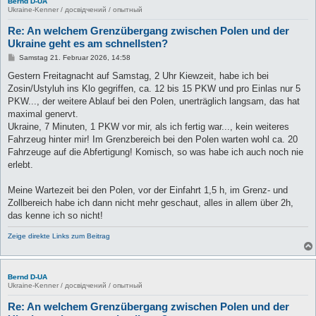
Bernd D-UA
Ukraine-Kenner / досвідчений / опытный
Re: An welchem Grenzübergang zwischen Polen und der
Ukraine geht es am schnellsten?
B
Samstag 21. Februar 2026, 14:58
e
i
Gestern Freitagnacht auf Samstag, 2 Uhr Kiewzeit, habe ich bei
t
Zosin/Ustyluh ins Klo gegriffen, ca. 12 bis 15 PKW und pro Einlas nur 5
r
a
PKW..., der weitere Ablauf bei den Polen, unerträglich langsam, das hat
g
maximal genervt.
Ukraine, 7 Minuten, 1 PKW vor mir, als ich fertig war..., kein weiteres
Fahrzeug hinter mir! Im Grenzbereich bei den Polen warten wohl ca. 20
Fahrzeuge auf die Abfertigung! Komisch, so was habe ich auch noch nie
erlebt.
Meine Wartezeit bei den Polen, vor der Einfahrt 1,5 h, im Grenz- und
Zollbereich habe ich dann nicht mehr geschaut, alles in allem über 2h,
das kenne ich so nicht!
Zeige direkte Links zum Beitrag
Bernd D-UA
Ukraine-Kenner / досвідчений / опытный
Re: An welchem Grenzübergang zwischen Polen und der