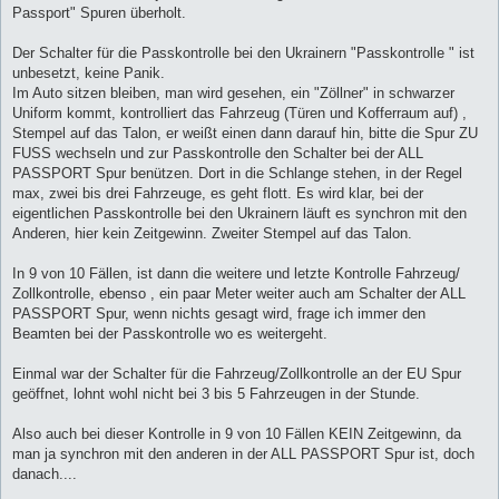
Passport" Spuren überholt.
Der Schalter für die Passkontrolle bei den Ukrainern "Passkontrolle " ist
unbesetzt, keine Panik.
Im Auto sitzen bleiben, man wird gesehen, ein "Zöllner" in schwarzer
Uniform kommt, kontrolliert das Fahrzeug (Türen und Kofferraum auf) ,
Stempel auf das Talon, er weißt einen dann darauf hin, bitte die Spur ZU
FUSS wechseln und zur Passkontrolle den Schalter bei der ALL
PASSPORT Spur benützen. Dort in die Schlange stehen, in der Regel
max, zwei bis drei Fahrzeuge, es geht flott. Es wird klar, bei der
eigentlichen Passkontrolle bei den Ukrainern läuft es synchron mit den
Anderen, hier kein Zeitgewinn. Zweiter Stempel auf das Talon.
In 9 von 10 Fällen, ist dann die weitere und letzte Kontrolle Fahrzeug/
Zollkontrolle, ebenso , ein paar Meter weiter auch am Schalter der ALL
PASSPORT Spur, wenn nichts gesagt wird, frage ich immer den
Beamten bei der Passkontrolle wo es weitergeht.
Einmal war der Schalter für die Fahrzeug/Zollkontrolle an der EU Spur
geöffnet, lohnt wohl nicht bei 3 bis 5 Fahrzeugen in der Stunde.
Also auch bei dieser Kontrolle in 9 von 10 Fällen KEIN Zeitgewinn, da
man ja synchron mit den anderen in der ALL PASSPORT Spur ist, doch
danach....