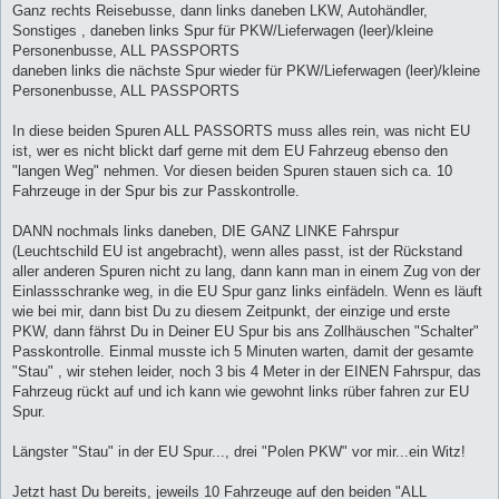
Ganz rechts Reisebusse, dann links daneben LKW, Autohändler,
Sonstiges , daneben links Spur für PKW/Lieferwagen (leer)/kleine
Personenbusse, ALL PASSPORTS
daneben links die nächste Spur wieder für PKW/Lieferwagen (leer)/kleine
Personenbusse, ALL PASSPORTS
In diese beiden Spuren ALL PASSORTS muss alles rein, was nicht EU
ist, wer es nicht blickt darf gerne mit dem EU Fahrzeug ebenso den
"langen Weg" nehmen. Vor diesen beiden Spuren stauen sich ca. 10
Fahrzeuge in der Spur bis zur Passkontrolle.
DANN nochmals links daneben, DIE GANZ LINKE Fahrspur
(Leuchtschild EU ist angebracht), wenn alles passt, ist der Rückstand
aller anderen Spuren nicht zu lang, dann kann man in einem Zug von der
Einlassschranke weg, in die EU Spur ganz links einfädeln. Wenn es läuft
wie bei mir, dann bist Du zu diesem Zeitpunkt, der einzige und erste
PKW, dann fährst Du in Deiner EU Spur bis ans Zollhäuschen "Schalter"
Passkontrolle. Einmal musste ich 5 Minuten warten, damit der gesamte
"Stau" , wir stehen leider, noch 3 bis 4 Meter in der EINEN Fahrspur, das
Fahrzeug rückt auf und ich kann wie gewohnt links rüber fahren zur EU
Spur.
Längster "Stau" in der EU Spur..., drei "Polen PKW" vor mir...ein Witz!
Jetzt hast Du bereits, jeweils 10 Fahrzeuge auf den beiden "ALL