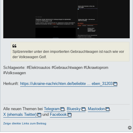
Spitzenreiter unter den importierten Gebrauchtwagen ist nach wie vor
der Volkswagen Golf.
Schlagworte: #Elektroautos #Gebrauchtwagen #Ukrawtoprom
#Volkswagen
Herkunft:
https://ukraine-nachrichten.de/beliebte ... eben_31203
Alle neuen Themen bei
Telegram
,
Bluesky
,
Mastodon
,
X (ehemals Twitter)
und
Facebook
Zeige direkte Links zum Beitrag