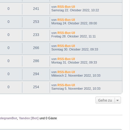
von
RSS-Bot-UI
0
241
Samstag 22. Oktober 2022, 10:22
von
RSS-Bot-UI
0
253
Montag 24. Oktober 2022, 09:00
von
RSS-Bot-UI
0
233
Freitag 28. Oktober 2022, 11:11
von
RSS-Bot-UI
0
266
Sonntag 30. Oktober 2022, 09:33
von
RSS-Bot-UI
0
286
Montag 31. Oktober 2022, 09:33
von
RSS-Bot-UI
0
294
Mittwoch 2. November 2022, 10:33
von
RSS-Bot-UI
0
254
Samstag 5. November 2022, 10:33
Gehe zu
elegramBot
,
Yandex [Bot]
und 0 Gäste