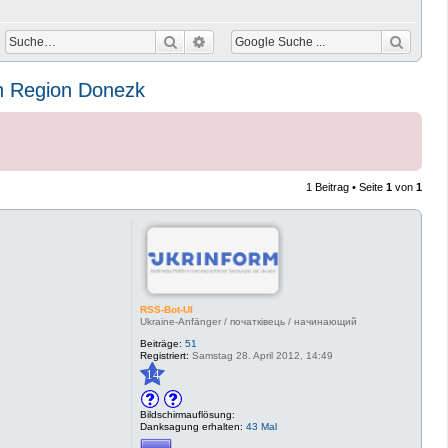
Suche
Erweiterte Suche
in Region Donezk
1 Beitrag • Seite
1
von
1
RSS-Bot-UI
Ukraine-Anfänger / початківець / начинающий
Beiträge:
51
Registriert:
Samstag 28. April 2012, 14:49
14
Bildschirmauflösung:
Danksagung erhalten:
43 Mal