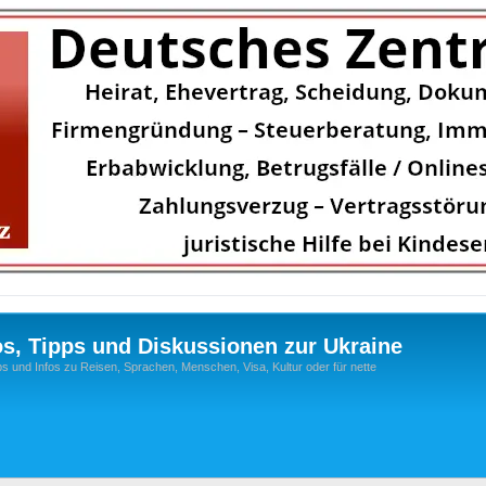
os, Tipps und Diskussionen zur Ukraine
s und Infos zu Reisen, Sprachen, Menschen, Visa, Kultur oder für nette