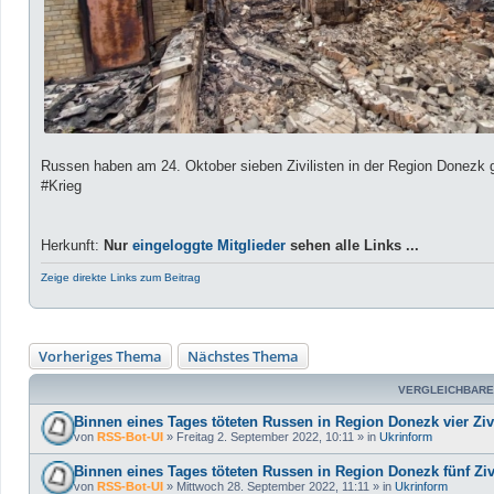
Russen haben am 24. Oktober sieben Zivilisten in der Region Donezk ge
#Krieg
Herkunft:
Nur
eingeloggte Mitglieder
sehen alle Links ...
Zeige direkte Links zum Beitrag
Vorheriges Thema
Nächstes Thema
VERGLEICHBARE
Binnen eines Tages töteten Russen in Region Donezk vier Zivi
von
RSS-Bot-UI
»
Freitag 2. September 2022, 10:11
» in
Ukrinform
Binnen eines Tages töteten Russen in Region Donezk fünf Ziv
von
RSS-Bot-UI
»
Mittwoch 28. September 2022, 11:11
» in
Ukrinform