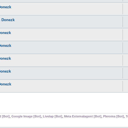
 Donezk
n Donezk
Donezk
 Donezk
Donezk
Donezk
 Donezk
d [Bot]
,
Google Image [Bot]
,
Livelap [Bot]
,
Meta Externalagent [Bot]
,
Pleroma [Bot]
,
T