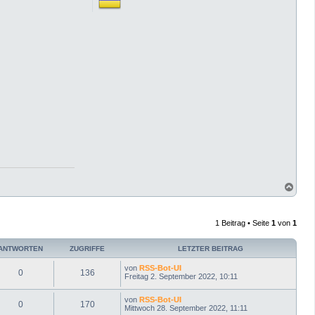
N
a
c
h
1 Beitrag • Seite
1
von
1
o
b
e
ANTWORTEN
ZUGRIFFE
LETZTER BEITRAG
n
von
RSS-Bot-UI
0
136
Freitag 2. September 2022, 10:11
von
RSS-Bot-UI
0
170
Mittwoch 28. September 2022, 11:11