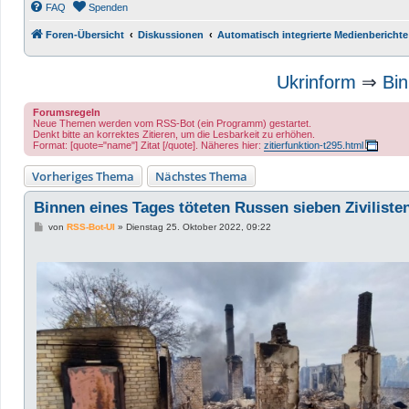
FAQ
Spenden
Foren-Übersicht
Diskussionen
Automatisch integrierte Medienberichte
Ukrinform
⇒
Bin
Forumsregeln
Neue Themen werden vom RSS-Bot (ein Programm) gestartet.
Denkt bitte an korrektes Zitieren, um die Lesbarkeit zu erhöhen.
Format: [quote="name"] Zitat [/quote]. Näheres hier:
zitierfunktion-t295.html
Vorheriges Thema
Nächstes Thema
Binnen eines Tages töteten Russen sieben Zivilist
B
von
RSS-Bot-UI
»
Dienstag 25. Oktober 2022, 09:22
e
i
t
r
a
g