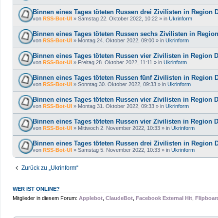
Binnen eines Tages töteten Russen drei Zivilisten in Region
von
RSS-Bot-UI
»
Samstag 22. Oktober 2022, 10:22
» in
Ukrinform
Binnen eines Tages töteten Russen sechs Zivilisten in Regio
von
RSS-Bot-UI
»
Montag 24. Oktober 2022, 09:00
» in
Ukrinform
Binnen eines Tages töteten Russen vier Zivilisten in Region 
von
RSS-Bot-UI
»
Freitag 28. Oktober 2022, 11:11
» in
Ukrinform
Binnen eines Tages töteten Russen fünf Zivilisten in Region
von
RSS-Bot-UI
»
Sonntag 30. Oktober 2022, 09:33
» in
Ukrinform
Binnen eines Tages töteten Russen vier Zivilisten in Region 
von
RSS-Bot-UI
»
Montag 31. Oktober 2022, 09:33
» in
Ukrinform
Binnen eines Tages töteten Russen vier Zivilisten in Region 
von
RSS-Bot-UI
»
Mittwoch 2. November 2022, 10:33
» in
Ukrinform
Binnen eines Tages töteten Russen drei Zivilisten in Region
von
RSS-Bot-UI
»
Samstag 5. November 2022, 10:33
» in
Ukrinform
Zurück zu „Ukrinform“
WER IST ONLINE?
Mitglieder in diesem Forum:
Applebot
,
ClaudeBot
,
Facebook External Hit
,
Flipboar