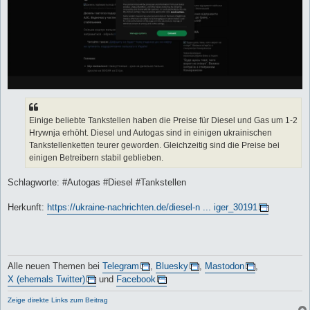
Einige beliebte Tankstellen haben die Preise für Diesel und Gas um 1-2
Hrywnja erhöht. Diesel und Autogas sind in einigen ukrainischen
Tankstellenketten teurer geworden. Gleichzeitig sind die Preise bei
einigen Betreibern stabil geblieben.
Schlagworte: #Autogas #Diesel #Tankstellen
Herkunft:
https://ukraine-nachrichten.de/diesel-n ... iger_30191
Alle neuen Themen bei
Telegram
,
Bluesky
,
Mastodon
,
X (ehemals Twitter)
und
Facebook
Zeige direkte Links zum Beitrag