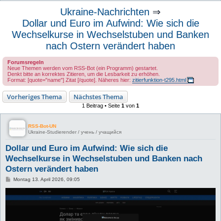
u
Ukraine-Nachrichten
⇒
c
Dollar und Euro im Aufwind: Wie sich die
h
Wechselkurse in Wechselstuben und Banken
e
nach Ostern verändert haben
Forumsregeln
Neue Themen werden vom RSS-Bot (ein Programm) gestartet.
Denkt bitte an korrektes Zitieren, um die Lesbarkeit zu erhöhen.
Format: [quote="name"] Zitat [/quote]. Näheres hier:
zitierfunktion-t295.html
Vorheriges Thema
Nächstes Thema
1 Beitrag • Seite
1
von
1
RSS-Bot-UN
Ukraine-Studierender / учень / учащийся
Dollar und Euro im Aufwind: Wie sich die
Wechselkurse in Wechselstuben und Banken nach
Ostern verändert haben
B
Montag 13. April 2026, 09:05
e
i
t
r
a
g