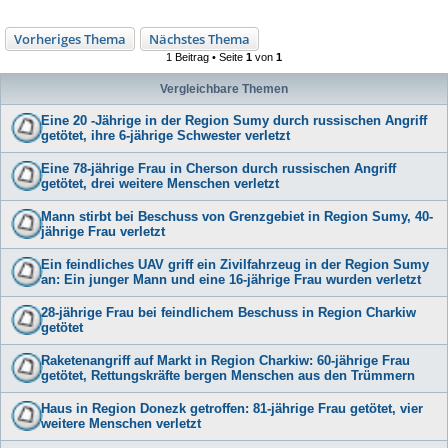
Vorheriges Thema
Nächstes Thema
1 Beitrag • Seite
1
von
1
Vergleichbare Themen
Eine 20 -Jährige in der Region Sumy durch russischen Angriff
getötet, ihre 6-jährige Schwester verletzt
Eine 78-jährige Frau in Cherson durch russischen Angriff
getötet, drei weitere Menschen verletzt
Mann stirbt bei Beschuss von Grenzgebiet in Region Sumy, 40-
jährige Frau verletzt
Ein feindliches UAV griff ein Zivilfahrzeug in der Region Sumy
an: Ein junger Mann und eine 16-jährige Frau wurden verletzt
28-jährige Frau bei feindlichem Beschuss in Region Charkiw
getötet
Raketenangriff auf Markt in Region Charkiw: 60-jährige Frau
getötet, Rettungskräfte bergen Menschen aus den Trümmern
Haus in Region Donezk getroffen: 81-jährige Frau getötet, vier
weitere Menschen verletzt