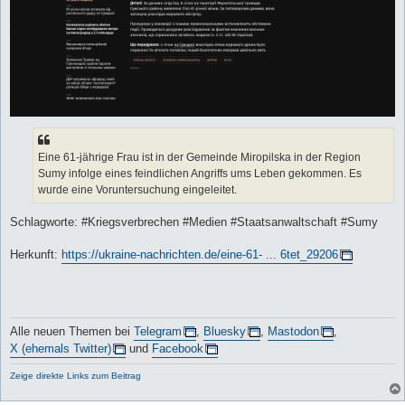
Eine 61-jährige Frau ist in der Gemeinde Miropilska in der Region
Sumy infolge eines feindlichen Angriffs ums Leben gekommen. Es
wurde eine Voruntersuchung eingeleitet.
Schlagworte: #Kriegsverbrechen #Medien #Staatsanwaltschaft #Sumy
Herkunft:
https://ukraine-nachrichten.de/eine-61- ... 6tet_29206
Alle neuen Themen bei
Telegram
,
Bluesky
,
Mastodon
,
X (ehemals Twitter)
und
Facebook
Zeige direkte Links zum Beitrag