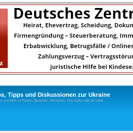
os, Tipps und Diskussionen zur Ukraine
s und Infos zu Reisen, Sprachen, Menschen, Visa, Kultur oder für nette