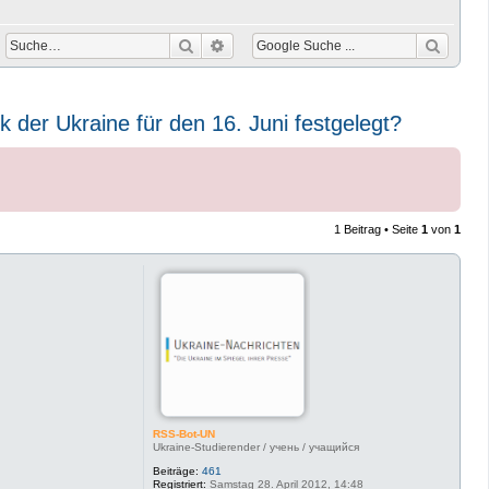
Suche
Erweiterte Suche
k der Ukraine für den 16. Juni festgelegt?
1 Beitrag • Seite
1
von
1
RSS-Bot-UN
Ukraine-Studierender / учень / учащийся
Beiträge:
461
Registriert:
Samstag 28. April 2012, 14:48