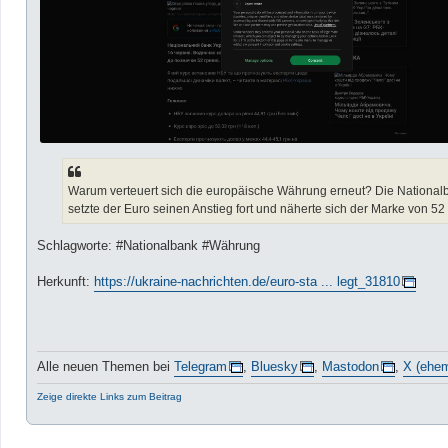
Warum verteuert sich die europäische Währung erneut? Die Nationalban
setzte der Euro seinen Anstieg fort und näherte sich der Marke von 52
Schlagworte: #Nationalbank #Währung
Herkunft:
https://ukraine-nachrichten.de/euro-sta ... legt_31810
Alle neuen Themen bei
Telegram
,
Bluesky
,
Mastodon
,
X (ehem
Zeige direkte Links zum Beitrag