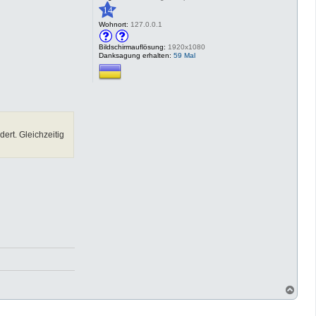
14
Wohnort:
127.0.0.1
Bildschirmauflösung:
1920x1080
Danksagung erhalten:
59 Mal
ert. Gleichzeitig
N
a
c