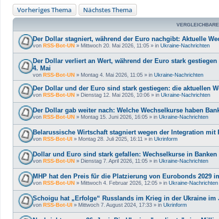
Vorheriges Thema
Nächstes Thema
VERGLEICHBARE
Der Dollar stagniert, während der Euro nachgibt: Aktuelle 
von
RSS-Bot-UN
»
Mittwoch 20. Mai 2026, 11:05
» in
Ukraine-Nachrichten
Der Dollar verliert an Wert, während der Euro stark gestieg
4. Mai
von
RSS-Bot-UN
»
Montag 4. Mai 2026, 11:05
» in
Ukraine-Nachrichten
Der Dollar und der Euro sind stark gestiegen: die aktuellen 
von
RSS-Bot-UN
»
Dienstag 12. Mai 2026, 10:06
» in
Ukraine-Nachrichten
Der Dollar gab weiter nach: Welche Wechselkurse haben Ban
von
RSS-Bot-UN
»
Montag 15. Juni 2026, 16:05
» in
Ukraine-Nachrichten
Belarussische Wirtschaft stagniert wegen der Integration mi
von
RSS-Bot-UI
»
Montag 28. Juli 2025, 16:11
» in
Ukrinform
Dollar und Euro sind stark gefallen: Wechselkurse in Banke
von
RSS-Bot-UN
»
Dienstag 7. April 2026, 11:05
» in
Ukraine-Nachrichten
MHP hat den Preis für die Platzierung von Eurobonds 2029 im
von
RSS-Bot-UN
»
Mittwoch 4. Februar 2026, 12:05
» in
Ukraine-Nachrichten
Schoigu hat „Erfolge“ Russlands im Krieg in der Ukraine im 
von
RSS-Bot-UI
»
Mittwoch 7. August 2024, 17:33
» in
Ukrinform