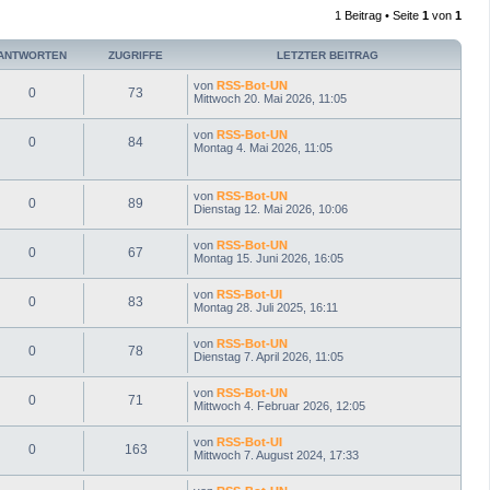
h
1 Beitrag • Seite
1
von
1
o
b
e
ANTWORTEN
ZUGRIFFE
LETZTER BEITRAG
n
von
RSS-Bot-UN
0
73
Mittwoch 20. Mai 2026, 11:05
von
RSS-Bot-UN
0
84
Montag 4. Mai 2026, 11:05
von
RSS-Bot-UN
0
89
Dienstag 12. Mai 2026, 10:06
von
RSS-Bot-UN
0
67
Montag 15. Juni 2026, 16:05
von
RSS-Bot-UI
0
83
Montag 28. Juli 2025, 16:11
von
RSS-Bot-UN
0
78
Dienstag 7. April 2026, 11:05
von
RSS-Bot-UN
0
71
Mittwoch 4. Februar 2026, 12:05
von
RSS-Bot-UI
0
163
Mittwoch 7. August 2024, 17:33