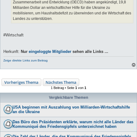
Zusammenarbeit und Entwicklung (OECD) haben angekündigt, 19,8
Milliarden Dollar an wirtschaftlicher Hilfe für die Ukraine zu
mobilisieren, um Haushaltsdefizit zu überwinden und die Wirtschaft des
Landes zu unterstützen.
#Wirtschaft
Herkunft:
Nur
eingeloggte Mitglieder
sehen alle Links ...
Zeige direkte Links zum Beitrag
Vorheriges Thema
Nächstes Thema
1 Beitrag • Seite
1
von
1
Vergleichbare Themen
USA beginnen mit Auszahlung von Milliarden-Wirtschaftshilfe
an die Ukraine
Das Büro des Präsidenten erklärte, warum nicht alle Länder das
Kommuniqué des Friedensgipfels unterzeichnet haben
Die Zahl der Länder, die das Kommuniqué des Friedensgipfels