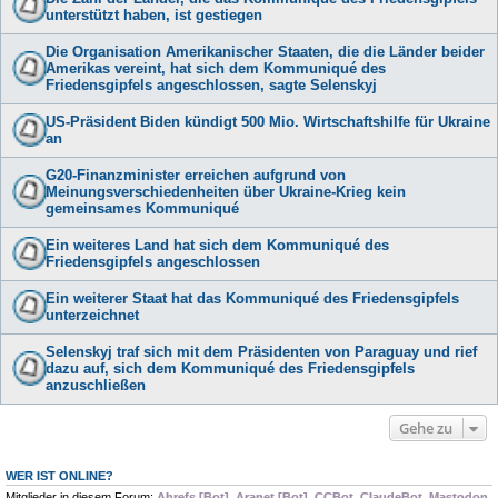
unterstützt haben, ist gestiegen
Die Organisation Amerikanischer Staaten, die die Länder beider
Amerikas vereint, hat sich dem Kommuniqué des
Friedensgipfels angeschlossen, sagte Selenskyj
US-Präsident Biden kündigt 500 Mio. Wirtschaftshilfe für Ukraine
an
G20-Finanzminister erreichen aufgrund von
Meinungsverschiedenheiten über Ukraine-Krieg kein
gemeinsames Kommuniqué
Ein weiteres Land hat sich dem Kommuniqué des
Friedensgipfels angeschlossen
Ein weiterer Staat hat das Kommuniqué des Friedensgipfels
unterzeichnet
Selenskyj traf sich mit dem Präsidenten von Paraguay und rief
dazu auf, sich dem Kommuniqué des Friedensgipfels
anzuschließen
Gehe zu
WER IST ONLINE?
Mitglieder in diesem Forum:
Ahrefs [Bot]
,
Aranet [Bot]
,
CCBot
,
ClaudeBot
,
Mastodon