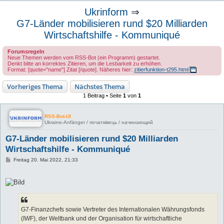
u
Ukrinform
⇒
c
G7-Länder mobilisieren rund $20 Milliarden
h
Wirtschaftshilfe - Kommuniqué
e
Forumsregeln
Neue Themen werden vom RSS-Bot (ein Programm) gestartet.
Denkt bitte an korrektes Zitieren, um die Lesbarkeit zu erhöhen.
Format: [quote="name"] Zitat [/quote]. Näheres hier:
zitierfunktion-t295.html
Vorheriges Thema
Nächstes Thema
1 Beitrag • Seite
1
von
1
RSS-Bot-UI
Ukraine-Anfänger / початківець / начинающий
G7-Länder mobilisieren rund $20 Milliarden
Wirtschaftshilfe - Kommuniqué
B
Freitag 20. Mai 2022, 21:33
e
i
t
r
a
g
G7-Finanzchefs sowie Vertreter des Internationalen Währungsfonds
(IWF), der Weltbank und der Organisation für wirtschaftliche