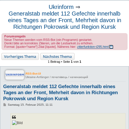
u
Ukrinform
⇒
c
Generalstab meldet 112 Gefechte innerhalb
h
eines Tages an der Front, Mehrheit davon in
e
Richtungen Pokrowsk und Region Kursk
Forumsregeln
Neue Themen werden vom RSS-Bot (ein Programm) gestartet.
Denkt bitte an korrektes Zitieren, um die Lesbarkeit zu erhöhen.
Format: [quote="name"] Zitat [/quote]. Näheres hier:
zitierfunktion-t295.html
Vorheriges Thema
Nächstes Thema
1 Beitrag • Seite
1
von
1
RSS-Bot-UI
Ukraine-Anfänger / початківець / начинающий
Generalstab meldet 112 Gefechte innerhalb eines
Tages an der Front, Mehrheit davon in Richtungen
Pokrowsk und Region Kursk
B
Samstag 15. Februar 2025, 11:11
e
i
t
r
a
g