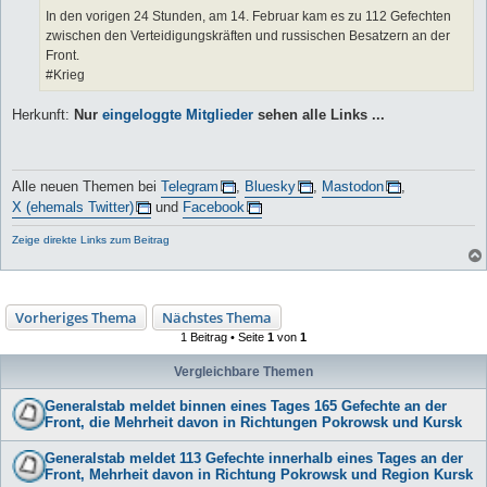
In den vorigen 24 Stunden, am 14. Februar kam es zu 112 Gefechten
zwischen den Verteidigungskräften und russischen Besatzern an der
Front.
#Krieg
Herkunft:
Nur
eingeloggte Mitglieder
sehen alle Links ...
Alle neuen Themen bei
Telegram
,
Bluesky
,
Mastodon
,
X (ehemals Twitter)
und
Facebook
Zeige direkte Links zum Beitrag
Vorheriges Thema
Nächstes Thema
1 Beitrag • Seite
1
von
1
Vergleichbare Themen
Generalstab meldet binnen eines Tages 165 Gefechte an der
Front, die Mehrheit davon in Richtungen Pokrowsk und Kursk
Generalstab meldet 113 Gefechte innerhalb eines Tages an der
Front, Mehrheit davon in Richtung Pokrowsk und Region Kursk