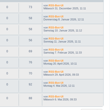
n
von
RSS-Bot-UI
0
73
Mittwoch 31. Dezember 2025, 11:11
von
RSS-Bot-UI
0
58
Donnerstag 8. Januar 2026, 12:11
von
RSS-Bot-UI
0
58
Samstag 10. Januar 2026, 11:12
von
RSS-Bot-UI
0
56
Sonntag 11. Januar 2026, 11:11
von
RSS-Bot-UI
0
69
Samstag 7. Februar 2026, 11:33
von
RSS-Bot-UI
0
76
Montag 20. April 2026, 10:11
von
RSS-Bot-UI
0
70
Mittwoch 29. April 2026, 09:33
von
RSS-Bot-UI
0
92
Montag 4. Mai 2026, 12:11
von
RSS-Bot-UI
0
88
Mittwoch 6. Mai 2026, 09:33