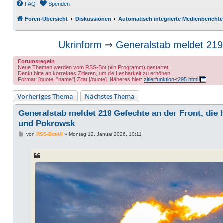
FAQ
Spenden
Foren-Übersicht
Diskussionen
Automatisch integrierte Medienberichte
Ukrinform
⇒
Generalstab meldet 219 
Forumsregeln
Neue Themen werden vom RSS-Bot (ein Programm) gestartet.
Denkt bitte an korrektes Zitieren, um die Lesbarkeit zu erhöhen.
Format: [quote="name"] Zitat [/quote]. Näheres hier:
zitierfunktion-t295.html
Vorheriges Thema
Nächstes Thema
Generalstab meldet 219 Gefechte an der Front, die 
und Pokrowsk
B
von
RSS-Bot-UI
»
Montag 12. Januar 2026, 10:11
e
i
t
r
a
g