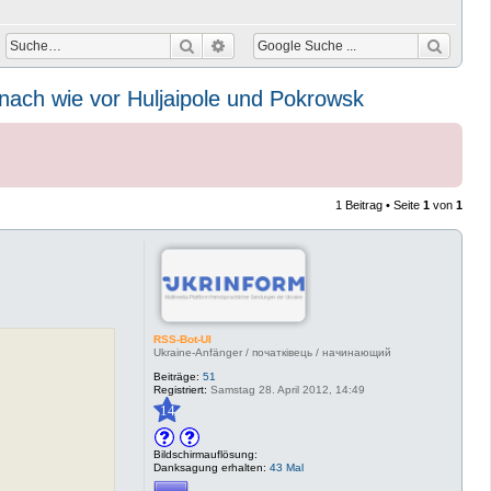
Suche
Erweiterte Suche
nach wie vor Huljaipole und Pokrowsk
1 Beitrag • Seite
1
von
1
RSS-Bot-UI
Ukraine-Anfänger / початківець / начинающий
Beiträge:
51
Registriert:
Samstag 28. April 2012, 14:49
14
Bildschirmauflösung:
Danksagung erhalten:
43 Mal