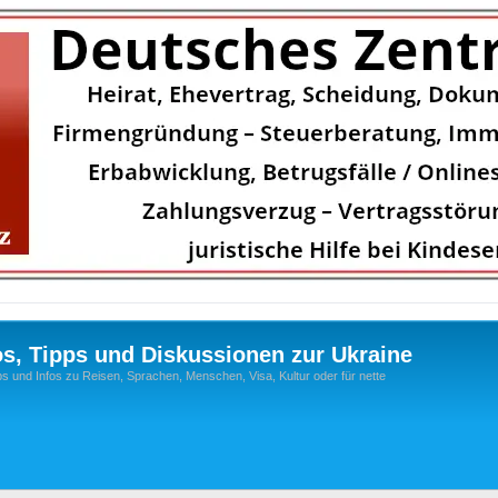
os, Tipps und Diskussionen zur Ukraine
s und Infos zu Reisen, Sprachen, Menschen, Visa, Kultur oder für nette