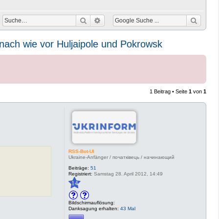
Suche
Erweiterte Suche
nach wie vor Huljaipole und Pokrowsk
1 Beitrag • Seite
1
von
1
RSS-Bot-UI
Ukraine-Anfänger / початківець / начинающий
Beiträge:
51
Registriert:
Samstag 28. April 2012, 14:49
14
Bildschirmauflösung:
Danksagung erhalten:
43 Mal