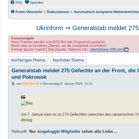
FAQ
Spenden
Foren-Übersicht
Diskussionen
Automatisch integrierte Medienberichte
Ukrinform
⇒
Generalstab meldet 275 
Forumsregeln
Neue Themen werden vom RSS-Bot (ein Programm) gestartet.
Denkt bitte an korrektes Zitieren, um die Lesbarkeit zu erhöhen.
Format: [quote="name"] Zitat [/quote]. Näheres hier:
zitierfunktion-t295.html
Vorheriges Thema
Nächstes Thema
Generalstab meldet 275 Gefechte an der Front, die 
und Pokrowsk
B
von
RSS-Bot-UI
»
Donnerstag 8. Januar 2026, 12:11
e
i
t
r
a
g
Am 7. Januar kam es zu 275 Gefechten zwischen den ukrainischen Tr
#Krieg
Herkunft:
Nur
eingeloggte Mitglieder
sehen alle Links ...