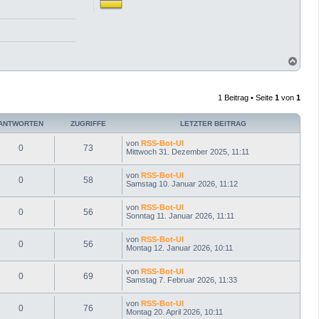
N
a
c
h
1 Beitrag • Seite
1
von
1
o
b
e
ANTWORTEN
ZUGRIFFE
LETZTER BEITRAG
n
von
RSS-Bot-UI
0
73
Mittwoch 31. Dezember 2025, 11:11
von
RSS-Bot-UI
0
58
Samstag 10. Januar 2026, 11:12
von
RSS-Bot-UI
0
56
Sonntag 11. Januar 2026, 11:11
von
RSS-Bot-UI
0
56
Montag 12. Januar 2026, 10:11
von
RSS-Bot-UI
0
69
Samstag 7. Februar 2026, 11:33
von
RSS-Bot-UI
0
76
Montag 20. April 2026, 10:11