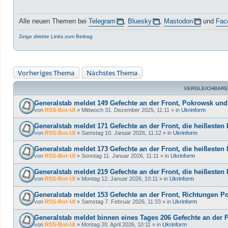
Alle neuen Themen bei
Telegram
,
Bluesky
,
Mastodon
und
Fac
Zeige direkte Links zum Beitrag
Vorheriges Thema
Nächstes Thema
VERGLEICHBARE
Generalstab meldet 149 Gefechte an der Front, Pokrowsk und
von
RSS-Bot-UI
»
Mittwoch 31. Dezember 2025, 11:11
» in
Ukrinform
Generalstab meldet 171 Gefechte an der Front, die heißeste
von
RSS-Bot-UI
»
Samstag 10. Januar 2026, 11:12
» in
Ukrinform
Generalstab meldet 173 Gefechte an der Front, die heißeste
von
RSS-Bot-UI
»
Sonntag 11. Januar 2026, 11:11
» in
Ukrinform
Generalstab meldet 219 Gefechte an der Front, die heißeste
von
RSS-Bot-UI
»
Montag 12. Januar 2026, 10:11
» in
Ukrinform
Generalstab meldet 153 Gefechte an der Front, Richtungen P
von
RSS-Bot-UI
»
Samstag 7. Februar 2026, 11:33
» in
Ukrinform
Generalstab meldet binnen eines Tages 206 Gefechte an der 
von
RSS-Bot-UI
»
Montag 20. April 2026, 10:11
» in
Ukrinform