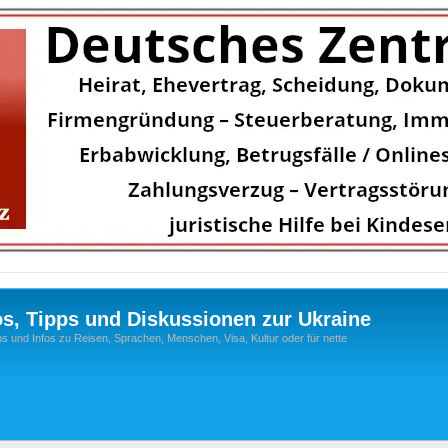
os, Tipps und Diskussionen zur Ukraine
s und Infos zu Reisen, Sprachen, Menschen, Visa, Kultur oder für nette