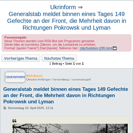
u
Ukrinform
⇒
c
Generalstab meldet binnen eines Tages 149
h
Gefechte an der Front, die Mehrheit davon in
e
Richtungen Pokrowsk und Lyman
Forumsregeln
Neue Themen werden vom RSS-Bot (ein Programm) gestartet.
Denkt bitte an korrektes Zitieren, um die Lesbarkeit zu erhöhen.
Format: [quote="name"] Zitat [/quote]. Näheres hier:
zitierfunktion-t295.html
Vorheriges Thema
Nächstes Thema
1 Beitrag • Seite
1
von
1
RSS-Bot-UI
Ukraine-Anfänger / початківець / начинающий
Generalstab meldet binnen eines Tages 149 Gefechte
an der Front, die Mehrheit davon in Richtungen
Pokrowsk und Lyman
B
Donnerstag 10. April 2025, 12:11
e
i
t
r
a
g