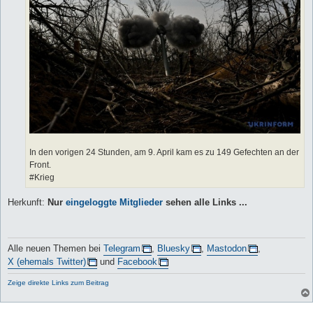
In den vorigen 24 Stunden, am 9. April kam es zu 149 Gefechten an der
Front.
#Krieg
Herkunft:
Nur
eingeloggte Mitglieder
sehen alle Links ...
Alle neuen Themen bei
Telegram
,
Bluesky
,
Mastodon
,
X (ehemals Twitter)
und
Facebook
Zeige direkte Links zum Beitrag