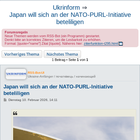
u
Ukrinform
⇒
c
Japan will sich an der NATO-PURL-Initiative
h
beteliligen
e
Forumsregeln
Neue Themen werden vom RSS-Bot (ein Programm) gestartet.
Denkt bitte an korrektes Zitieren, um die Lesbarkeit zu erhöhen.
Format: [quote="name"] Zitat [/quote]. Näheres hier:
zitierfunktion-t295.html
Vorheriges Thema
Nächstes Thema
1 Beitrag • Seite
1
von
1
RSS-Bot-UI
Ukraine-Anfänger / початківець / начинающий
Japan will sich an der NATO-PURL-Initiative
beteliligen
B
Dienstag 10. Februar 2026, 14:11
e
i
t
r
a
g