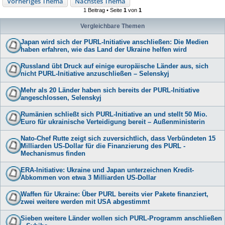
Vorheriges Thema
Nächstes Thema
1 Beitrag • Seite
1
von
1
Vergleichbare Themen
Japan wird sich der PURL-Initiative anschließen: Die Medien
haben erfahren, wie das Land der Ukraine helfen wird
Russland übt Druck auf einige europäische Länder aus, sich
nicht PURL-Initiative anzuschließen – Selenskyj
Mehr als 20 Länder haben sich bereits der PURL-Initiative
angeschlossen, Selenskyj
Rumänien schließt sich PURL-Initiative an und stellt 50 Mio.
Euro für ukrainische Verteidigung bereit – Außenministerin
Nato-Chef Rutte zeigt sich zuversichtlich, dass Verbündeten 15
Milliarden US-Dollar für die Finanzierung des PURL -
Mechanismus finden
ERA-Initiative: Ukraine und Japan unterzeichnen Kredit-
Abkommen von etwa 3 Milliarden US-Dollar
Waffen für Ukraine: Über PURL bereits vier Pakete finanziert,
zwei weitere werden mit USA abgestimmt
Sieben weitere Länder wollen sich PURL-Programm anschließen