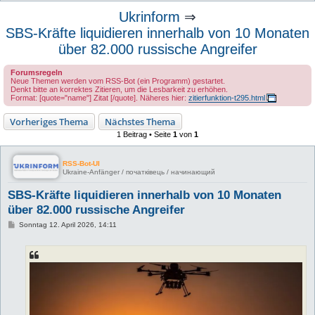
u
Ukrinform
⇒
c
SBS-Kräfte liquidieren innerhalb von 10 Monaten
h
über 82.000 russische Angreifer
e
Forumsregeln
Neue Themen werden vom RSS-Bot (ein Programm) gestartet.
Denkt bitte an korrektes Zitieren, um die Lesbarkeit zu erhöhen.
Format: [quote="name"] Zitat [/quote]. Näheres hier:
zitierfunktion-t295.html
Vorheriges Thema
Nächstes Thema
1 Beitrag • Seite
1
von
1
RSS-Bot-UI
Ukraine-Anfänger / початківець / начинающий
SBS-Kräfte liquidieren innerhalb von 10 Monaten
über 82.000 russische Angreifer
B
Sonntag 12. April 2026, 14:11
e
i
t
r
a
g