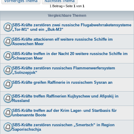
Vorheriges Thema
Nächstes Thema
1 Beitrag • Seite
1
von
1
Vergleichbare Themen
SBS-Kräfte zerstören zwei russische Flugabwehrraketensysteme
„Tor-M1“ und ein „Buk-M3“
SBS-Kräfte attackieren elf weitere russische Schiffe im
Asowschen Meer
SBS-Kräfte treffen in der Nacht 20 weitere russische Schiffe im
Schwarzen Meer
SBS-Kräfte zerstören russisches Flammenwerfersystem
„Solnzepjok“
SBS-Kräfte greifen Raffinerie in russischem Sysran an
SBS-Kräfte treffen Raffinerien Kujbyschew und Afipskij in
Russland
SBS-Kräfte treffen auf der Krim Lager- und Startbasis für
unbenannte Boote
SBS-Kräfte zerstören russischen „Smertsch“ in Region
Saporischschja