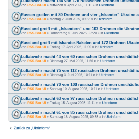
Luftabwehr macht 146 von 176 russischen Drohnen unschädl
von
RSS-Bot-UI
»
Mittwoch 8. April 2026, 11:11
» in
Ukrinform
Russen greifen mit 80 Drohnen und vier „Iskander“ Ukraine 
von
RSS-Bot-UI
»
Montag 2. Juni 2025, 09:33
» in
Ukrinform
Russland greift mit „Iskandern“ und 103 Drohnen die Ukrain
von
RSS-Bot-UI
»
Donnerstag 5. Juni 2025, 22:20
» in
Ukrinform
Russland greift mit Iskander-Raketen und 172 Drohnen Ukrai
von
RSS-Bot-UI
»
Freitag 17. April 2026, 11:00
» in
Ukrinform
Luftabwehr macht 43 von 60 russischen Drohnen unschädlic
von
RSS-Bot-UI
»
Dienstag 27. Mai 2025, 11:56
» in
Ukrinform
Luftabwehr macht 75 von 112 russischen Drohnen unschädli
von
RSS-Bot-UI
»
Dienstag 3. Juni 2025, 10:11
» in
Ukrinform
Luftabwehr macht 70 von 100 russischen Drohnen unschädli
von
RSS-Bot-UI
»
Sonntag 10. August 2025, 10:11
» in
Ukrinform
Luftabwehr macht 63 von 97 russischen Drohnen unschädlic
von
RSS-Bot-UI
»
Freitag 15. August 2025, 11:11
» in
Ukrinform
Luftabwehr macht 61 von 85 russischen Drohnen unschädlic
von
RSS-Bot-UI
»
Samstag 16. August 2025, 09:55
» in
Ukrinform
Zurück zu „Ukrinform“