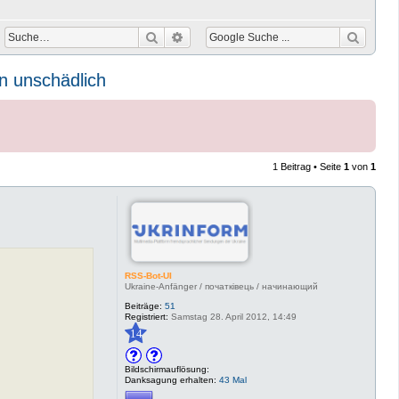
Suche
Erweiterte Suche
n unschädlich
1 Beitrag • Seite
1
von
1
RSS-Bot-UI
Ukraine-Anfänger / початківець / начинающий
Beiträge:
51
Registriert:
Samstag 28. April 2012, 14:49
14
Bildschirmauflösung:
Danksagung erhalten:
43 Mal