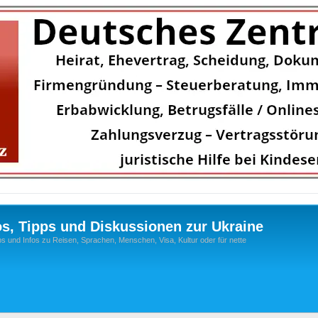
os, Tipps und Diskussionen zur Ukraine
s und Infos zu Reisen, Sprachen, Menschen, Visa, Kultur oder für nette