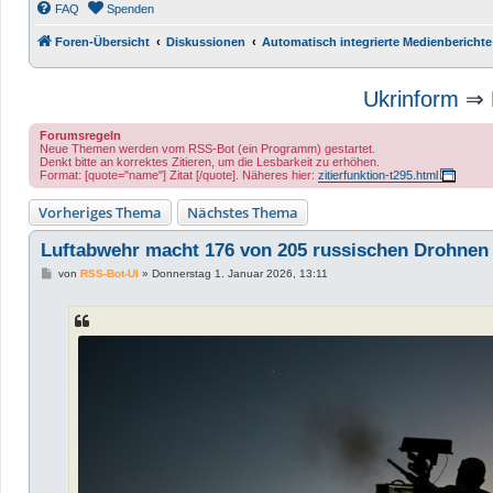
FAQ
Spenden
Foren-Übersicht
Diskussionen
Automatisch integrierte Medienberichte
Ukrinform
⇒
Forumsregeln
Neue Themen werden vom RSS-Bot (ein Programm) gestartet.
Denkt bitte an korrektes Zitieren, um die Lesbarkeit zu erhöhen.
Format: [quote="name"] Zitat [/quote]. Näheres hier:
zitierfunktion-t295.html
Vorheriges Thema
Nächstes Thema
Luftabwehr macht 176 von 205 russischen Drohnen
B
von
RSS-Bot-UI
»
Donnerstag 1. Januar 2026, 13:11
e
i
t
r
a
g