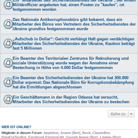
Ein "Mitarbeiter des Sicherheitsdienstes der Ukraine", der einem
Militäroffizier angeboten hat, einen Posten zu "kaufen", ist
festgenommen worden
Das Nationale Antikorruptionsbüro gibt bekannt, dass ein
Mitarbeiter des Büros von Vertretern des Sicherheitsdienstes der
Ukraine grundlos festgenommen wurde
„Aufschub in Dollar“: Gericht verhängt Haft gegen verdächtigen
Mitarbeiter des Sicherheitsdienstes der Ukraine, Kaution beträgt
fast 5 Millionen
Ein Beamter des Territorialen Zentrums für Rekrutierung und
soziale Unterstützung wurde wegen der Annahme einer
Bestechung in Höhe von 4.000 Dollar festgenommen
Ein Beamter des Sicherheitsdienstes der Ukraine hat 300.000
Dollar erpresst: Das Nationale Büro für Korruptionsbekämpfung
hat die Ermittlungen abgeschlossen
Ein Geschäftsmann in der Region Odessa hat versucht,
Mitarbeiter des Sicherheitsdienstes der Ukraine zu bestechen
Gehe zu
WER IST ONLINE?
Mitglieder in diesem Forum:
Applebot
,
Aranet [Bot]
,
Buck
,
ClaudeBot
,
DataForSeoBot
,
Facebook External Hit
,
Google Image [Bot]
,
Livelap [Bot]
,