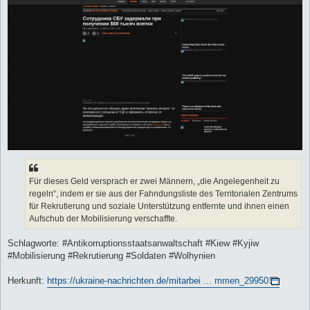
r
a
g
Für dieses Geld versprach er zwei Männern, „die Angelegenheit zu
regeln“, indem er sie aus der Fahndungsliste des Territorialen Zentrums
für Rekrutierung und soziale Unterstützung entfernte und ihnen einen
Aufschub der Mobilisierung verschaffte.
Schlagworte: #Antikorruptionsstaatsanwaltschaft #Kiew #Kyjiw
#Mobilisierung #Rekrutierung #Soldaten #Wolhynien
Herkunft:
https://ukraine-nachrichten.de/mitarbei ... mmen_29950