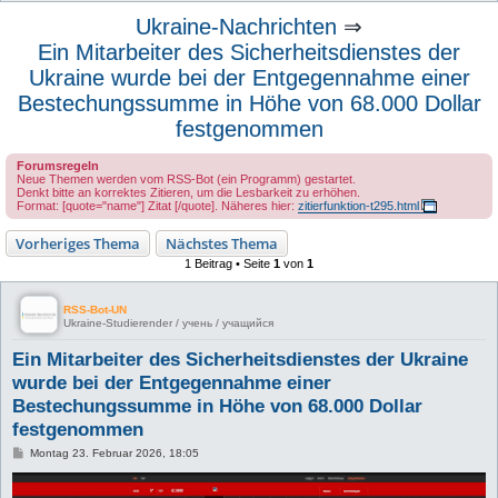
u
Ukraine-Nachrichten
⇒
c
Ein Mitarbeiter des Sicherheitsdienstes der
h
Ukraine wurde bei der Entgegennahme einer
e
Bestechungssumme in Höhe von 68.000 Dollar
festgenommen
Forumsregeln
Neue Themen werden vom RSS-Bot (ein Programm) gestartet.
Denkt bitte an korrektes Zitieren, um die Lesbarkeit zu erhöhen.
Format: [quote="name"] Zitat [/quote]. Näheres hier:
zitierfunktion-t295.html
Vorheriges Thema
Nächstes Thema
1 Beitrag • Seite
1
von
1
RSS-Bot-UN
Ukraine-Studierender / учень / учащийся
Ein Mitarbeiter des Sicherheitsdienstes der Ukraine
wurde bei der Entgegennahme einer
Bestechungssumme in Höhe von 68.000 Dollar
festgenommen
B
Montag 23. Februar 2026, 18:05
e
i
t