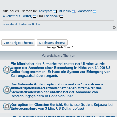
Alle neuen Themen bei
Telegram
,
Bluesky
,
Mastodon
,
X (ehemals Twitter)
und
Facebook
Zeige direkte Links zum Beitrag
Vorheriges Thema
Nächstes Thema
1 Beitrag • Seite
1
von
1
Vergleichbare Themen
Ein Mitarbeiter des Sicherheitsdienstes der Ukraine wurde
wegen der Annahme einer Bestechung in Höhe von 34.000 US-
Dollar festgenommen: Er hatte ein System zur Erlangung von
Zahlungsaufschüben organis
Das Nationale Antikorruptionsbüro und die Spezialisierte
Antikorruptionsstaatsanwaltschaft haben Mitarbeiter des
Sicherheitsdienstes der Ukraine bei der Annahme von
Bestechungsgeldern in Höhe von über
Korruption im Obersten Gericht: Gerichtspräsident Knjasew bei
Entgegennahme von 3 Mio. US-Dollar gefasst