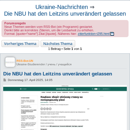
u
Ukraine-Nachrichten
⇒
c
Die NBU hat den Leitzins unverändert gelassen
h
Forumsregeln
e
Neue Themen werden vom RSS-Bot (ein Programm) gestartet.
Denkt bitte an korrektes Zitieren, um die Lesbarkeit zu erhöhen.
Format: [quote="name"] Zitat [/quote]. Näheres hier:
zitierfunktion-t295.html
Vorheriges Thema
Nächstes Thema
1 Beitrag • Seite
1
von
1
RSS-Bot-UN
Ukraine-Studierender / учень / учащийся
Die NBU hat den Leitzins unverändert gelassen
B
Donnerstag 17. April 2025, 14:05
e
i
t
r
a
g