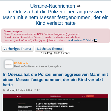
u
Ukraine-Nachrichten
⇒
c
In Odessa hat die Polizei einen aggressiven
h
Mann mit einem Messer festgenommen, der ein
e
Kind verletzt hatte
Forumsregeln
Neue Themen werden vom RSS-Bot (ein Programm) gestartet.
Denkt bitte an korrektes Zitieren, um die Lesbarkeit zu erhöhen.
Format: [quote="name"] Zitat [/quote]. Näheres hier:
zitierfunktion-t295.html
Vorheriges Thema
Nächstes Thema
1 Beitrag • Seite
1
von
1
RSS-Bot-UN
Ukraine-Studierender / учень / учащийся
In Odessa hat die Polizei einen aggressiven Mann mit
einem Messer festgenommen, der ein Kind verletzt
hatte
B
Montag 20. April 2026, 18:05
e
i
t
r
a
g