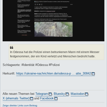
In Odessa hat die Polizei einen betrunkenen Mann mit einem Messer
festgenommen, der ein Kind verletzt und Menschen bedroht hatte.
Schlagworte: #Identität #Odessa #Polizei
Herkunft:
https://ukraine-nachrichten.de/odessa-p ... atte_30842
Alle neuen Themen bei
Telegram
,
Bluesky
,
Mastodon
,
X (ehemals Twitter)
und
Facebook
Zeige direkte Links zum Beitrag