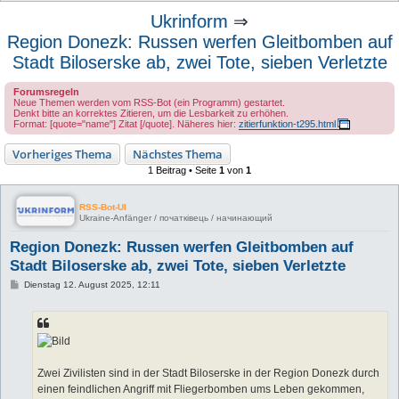
u
Ukrinform
⇒
c
Region Donezk: Russen werfen Gleitbomben auf
h
Stadt Biloserske ab, zwei Tote, sieben Verletzte
e
Forumsregeln
Neue Themen werden vom RSS-Bot (ein Programm) gestartet.
Denkt bitte an korrektes Zitieren, um die Lesbarkeit zu erhöhen.
Format: [quote="name"] Zitat [/quote]. Näheres hier:
zitierfunktion-t295.html
Vorheriges Thema
Nächstes Thema
1 Beitrag • Seite
1
von
1
RSS-Bot-UI
Ukraine-Anfänger / початківець / начинающий
Region Donezk: Russen werfen Gleitbomben auf
Stadt Biloserske ab, zwei Tote, sieben Verletzte
B
Dienstag 12. August 2025, 12:11
e
i
t
r
a
g
Zwei Zivilisten sind in der Stadt Biloserske in der Region Donezk durch
einen feindlichen Angriff mit Fliegerbomben ums Leben gekommen,