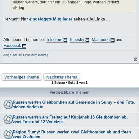
sieben weitere, darunter ein 16-jähriger Junge, wurden verletzt.
#Krieg
Herkunft:
Nur
eingeloggte Mitglieder
sehen alle Links ...
Alle neuen Themen bei
Telegram
,
Bluesky
,
Mastodon
und
Facebook
Zeige direkte Links zum Beitrag
Vorheriges Thema
Nächstes Thema
1 Beitrag • Seite
1
von
1
Vergleichbare Themen
Russen werfen Gleitbomben auf Gemeinde in Sumy – drei Tote,
sieben Verletzte
Russen werfen am Freitag auf Kupjansk 13 Gleitbomben ab,
zwei Tote und 12 Verletzte
Region Sumy: Russen werfen zwei Gleitbomben ab und töten
zwei Zivilisten