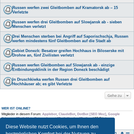
Russen werfen zwei Gleitbomben auf Kramatorsk ab – 15
Verletzte
Russen werfen drei Gleitbomben auf Slowjansk ab - sieben
Menschen verletzt
Drei Menschen sterben bei Angriff auf Saporischschja, Russen
werfen mindestens fünf Gleitbomben auf die Stadt ab
Gebiet Donezk: Besatzer greifen Hochhaus in Biloserske mit
Drohne an, fünf Zivilisten verletzt
Russen werfen Gleitbomben auf Slowjansk ab - einzige
Entbindungsklinik in der Region Donezk beschädigt
In Druschkiwka werfen Russen drei Gleitbomben auf
Hochhäuser ab; es gibt Verletzte
Gehe zu
WER IST ONLINE?
Mitglieder in diesem Forum:
Applebot
,
ClaudeBot
,
DotBot [SEO Moz]
,
Google
Adsense [Bot]
,
Meta Externalagent [Bot]
,
Yandex [Bot]
und 27 Gäste
Diese Website nutzt Cookies, um Ihnen den
bestmöglichen Komfort bei der Nutzung zu