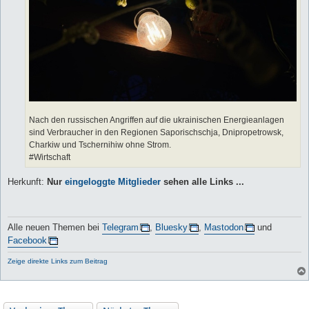
Nach den russischen Angriffen auf die ukrainischen Energieanlagen
sind Verbraucher in den Regionen Saporischschja, Dnipropetrowsk,
Charkiw und Tschernihiw ohne Strom.
#Wirtschaft
Herkunft:
Nur
eingeloggte Mitglieder
sehen alle Links ...
Alle neuen Themen bei
Telegram
,
Bluesky
,
Mastodon
und
Facebook
Zeige direkte Links zum Beitrag