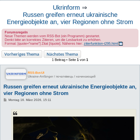
u
Ukrinform
⇒
c
Russen greifen erneut ukrainische
h
Energieobjekte an, vier Regionen ohne Strom
e
Forumsregeln
Neue Themen werden vom RSS-Bot (ein Programm) gestartet.
Denkt bitte an korrektes Zitieren, um die Lesbarkeit zu erhöhen.
Format: [quote="name"] Zitat [/quote]. Näheres hier:
zitierfunktion-t295.html
Vorheriges Thema
Nächstes Thema
1 Beitrag • Seite
1
von
1
RSS-Bot-UI
Ukraine-Anfänger / початківець / начинающий
Russen greifen erneut ukrainische Energieobjekte an,
vier Regionen ohne Strom
B
Montag 16. März 2026, 15:11
e
i
t
r
a
g