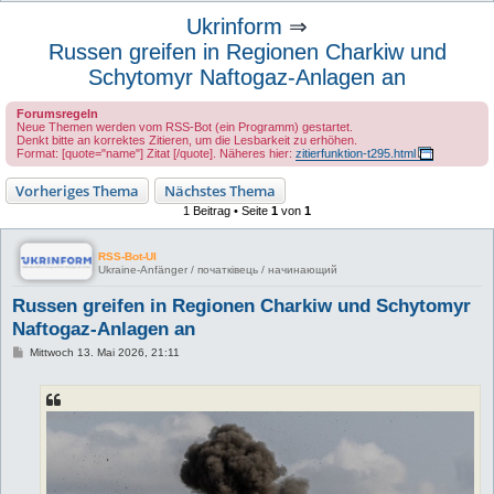
u
Ukrinform
⇒
c
Russen greifen in Regionen Charkiw und
h
Schytomyr Naftogaz-Anlagen an
e
Forumsregeln
Neue Themen werden vom RSS-Bot (ein Programm) gestartet.
Denkt bitte an korrektes Zitieren, um die Lesbarkeit zu erhöhen.
Format: [quote="name"] Zitat [/quote]. Näheres hier:
zitierfunktion-t295.html
Vorheriges Thema
Nächstes Thema
1 Beitrag • Seite
1
von
1
RSS-Bot-UI
Ukraine-Anfänger / початківець / начинающий
Russen greifen in Regionen Charkiw und Schytomyr
Naftogaz-Anlagen an
B
Mittwoch 13. Mai 2026, 21:11
e
i
t
r
a
g