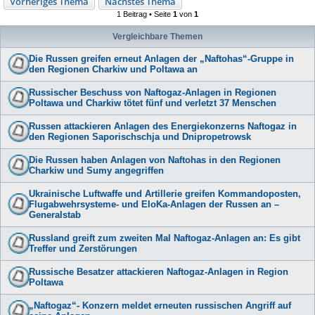
Vorheriges Thema
Nächstes Thema
1 Beitrag • Seite
1
von
1
Vergleichbare Themen
Die Russen greifen erneut Anlagen der „Naftohas“-Gruppe in
den Regionen Charkiw und Poltawa an
Russischer Beschuss von Naftogaz-Anlagen in Regionen
Poltawa und Charkiw tötet fünf und verletzt 37 Menschen
Russen attackieren Anlagen des Energiekonzerns Naftogaz in
den Regionen Saporischschja und Dnipropetrowsk
Die Russen haben Anlagen von Naftohas in den Regionen
Charkiw und Sumy angegriffen
Ukrainische Luftwaffe und Artillerie greifen Kommandoposten,
Flugabwehrsysteme- und EloKa-Anlagen der Russen an –
Generalstab
Russland greift zum zweiten Mal Naftogaz-Anlagen an: Es gibt
Treffer und Zerstörungen
Russische Besatzer attackieren Naftogaz-Anlagen in Region
Poltawa
„Naftogaz“- Konzern meldet erneuten russischen Angriff auf