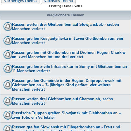
Vorheriges Thema
Nächstes Thema
1 Beitrag • Seite
1
von
1
Vergleichbare Themen
Russen werfen drei Gleitbomben auf Slowjansk ab - sieben
Menschen verletzt
Russen greifen Kostjantyniwka mit zwei Gleitbomben an, vier
Menschen verletzt
Russen greifen mit Gleitbomben und Drohnen Region Charkiw
an, zwei Menschen tot und drei verletzt
Russen greifen zivile Infrastruktur in Sumy mit Gleitbomben an -
11 Menschen verletzt
Russen greifen Gemeinde in der Region Dnipropetrowsk mit
Gleitbomben an – 7- jähriges Kind getötet, vier weitere
Menschen verletzt
Russen werfen drei Gleitbomben auf Cherson ab, sechs
Menschen verletzt
Russische Truppen greifen Slowjansk mit Gleitbomben an –
zwei Tote, ein Verletzter
Russen greifen Slowjansk mit Fliegerbomben an - Frau und