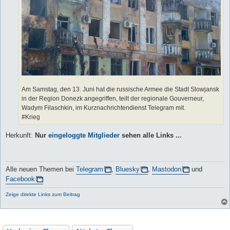
Am Samstag, den 13. Juni hat die russische Armee die Stadt Slowjansk
in der Region Donezk angegriffen, teilt der regionale Gouverneur,
Wadym Filaschkin, im Kurznachrichtendienst Telegram mit.
#Krieg
Herkunft:
Nur
eingeloggte Mitglieder
sehen alle Links ...
Alle neuen Themen bei
Telegram
,
Bluesky
,
Mastodon
und
Facebook
Zeige direkte Links zum Beitrag