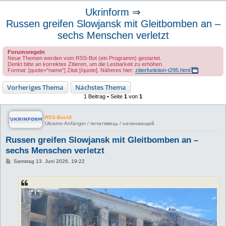
u
Ukrinform
⇒
c
Russen greifen Slowjansk mit Gleitbomben an –
h
sechs Menschen verletzt
e
Forumsregeln
Neue Themen werden vom RSS-Bot (ein Programm) gestartet.
Denkt bitte an korrektes Zitieren, um die Lesbarkeit zu erhöhen.
Format: [quote="name"] Zitat [/quote]. Näheres hier:
zitierfunktion-t295.html
Vorheriges Thema
Nächstes Thema
1 Beitrag • Seite
1
von
1
RSS-Bot-UI
Ukraine-Anfänger / початківець / начинающий
Russen greifen Slowjansk mit Gleitbomben an –
sechs Menschen verletzt
B
Samstag 13. Juni 2026, 19:22
e
i
t
r
a
g