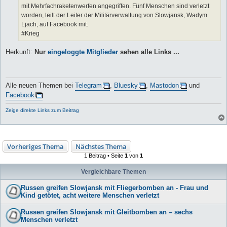
mit Mehrfachraketenwerfen angegriffen. Fünf Menschen sind verletzt
worden, teilt der Leiter der Militärverwaltung von Slowjansk, Wadym
Ljach, auf Facebook mit.
#Krieg
Herkunft:
Nur
eingeloggte Mitglieder
sehen alle Links ...
Alle neuen Themen bei
Telegram
,
Bluesky
,
Mastodon
und
Facebook
Zeige direkte Links zum Beitrag
Vorheriges Thema
Nächstes Thema
1 Beitrag • Seite
1
von
1
Vergleichbare Themen
Russen greifen Slowjansk mit Fliegerbomben an - Frau und
Kind getötet, acht weitere Menschen verletzt
Russen greifen Slowjansk mit Gleitbomben an – sechs
Menschen verletzt