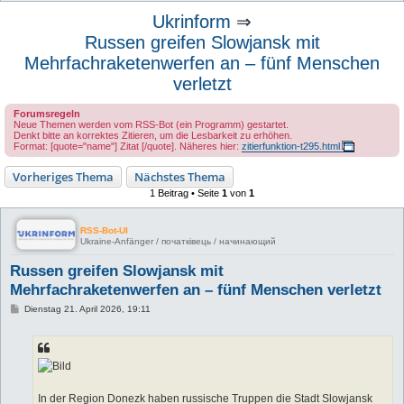
u
Ukrinform
⇒
c
Russen greifen Slowjansk mit
h
Mehrfachraketenwerfen an – fünf Menschen
e
verletzt
Forumsregeln
Neue Themen werden vom RSS-Bot (ein Programm) gestartet.
Denkt bitte an korrektes Zitieren, um die Lesbarkeit zu erhöhen.
Format: [quote="name"] Zitat [/quote]. Näheres hier:
zitierfunktion-t295.html
Vorheriges Thema
Nächstes Thema
1 Beitrag • Seite
1
von
1
RSS-Bot-UI
Ukraine-Anfänger / початківець / начинающий
Russen greifen Slowjansk mit
Mehrfachraketenwerfen an – fünf Menschen verletzt
B
Dienstag 21. April 2026, 19:11
e
i
t
r
a
g
In der Region Donezk haben russische Truppen die Stadt Slowjansk