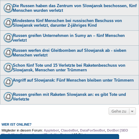
Die Russen haben das Zentrum von Slowjansk beschossen, fünf
Menschen wurden verletzt
Mindestens fünf Menschen bei russischen Beschuss von
Slowjansk verletzt, darunter 2-jähriges Kind
Russen greifen Unternehmen in Sumy an – fünf Menschen
verletzt
Russen werfen drei Gleitbomben auf Slowjansk ab - sieben
Menschen verletzt
Schon fünf Tote und 15 Verletzte bei Raketenbeschuss von
Slowjansk, Menschen unter Trümmern
Angriff auf Slowjansk: Fünf Menschen bleiben unter Trümmern
Russen greifen mit Raketen Slowjansk an: es gibt Tote und
Verletzte
Gehe zu
WER IST ONLINE?
Mitglieder in diesem Forum:
Applebot
,
ClaudeBot
,
DataForSeoBot
,
DotBot [SEO
Moz]
,
Meta Externalagent [Bot]
,
YouBot
und 13 Gäste