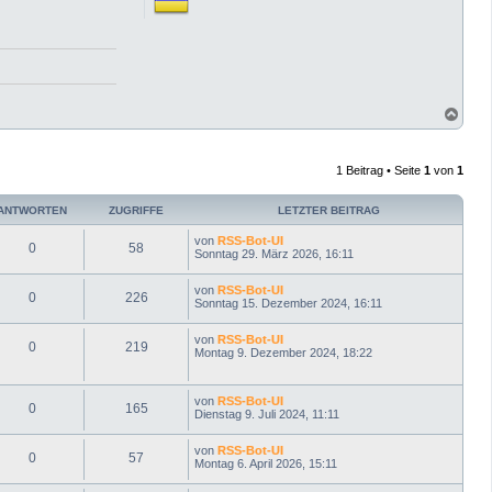
N
a
c
h
1 Beitrag • Seite
1
von
1
o
b
e
ANTWORTEN
ZUGRIFFE
LETZTER BEITRAG
n
von
RSS-Bot-UI
0
58
Sonntag 29. März 2026, 16:11
von
RSS-Bot-UI
0
226
Sonntag 15. Dezember 2024, 16:11
von
RSS-Bot-UI
0
219
Montag 9. Dezember 2024, 18:22
von
RSS-Bot-UI
0
165
Dienstag 9. Juli 2024, 11:11
von
RSS-Bot-UI
0
57
Montag 6. April 2026, 15:11