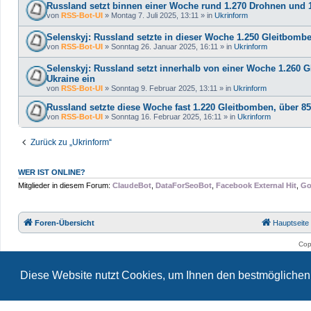
Russland setzt binnen einer Woche rund 1.270 Drohnen und 
von
RSS-Bot-UI
»
Montag 7. Juli 2025, 13:11
» in
Ukrinform
Selenskyj: Russland setzte in dieser Woche 1.250 Gleitbomb
von
RSS-Bot-UI
»
Sonntag 26. Januar 2025, 16:11
» in
Ukrinform
Selenskyj: Russland setzt innerhalb von einer Woche 1.260 
Ukraine ein
von
RSS-Bot-UI
»
Sonntag 9. Februar 2025, 13:11
» in
Ukrinform
Russland setzte diese Woche fast 1.220 Gleitbomben, über 8
von
RSS-Bot-UI
»
Sonntag 16. Februar 2025, 16:11
» in
Ukrinform
Zurück zu „Ukrinform“
WER IST ONLINE?
Mitglieder in diesem Forum:
ClaudeBot
,
DataForSeoBot
,
Facebook External Hit
,
Go
Foren-Übersicht
Hauptseite
Cop
Diese Website nutzt Cookies, um Ihnen den bestmöglichen 