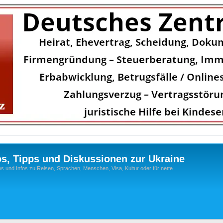
os, Tipps und Diskussionen zur Ukraine
s und Infos zu Reisen, Sprachen, Menschen, Visa, Kultur oder für nette