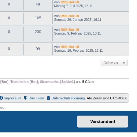
von
RSS-Bot-UI
0
49
Montag 7. Juli 2025, 13:11
von
RSS-Bot-UI
0
105
Sonntag 26. Januar 2025, 16:11
von
RSS-Bot-UI
0
230
Sonntag 9. Februar 2025, 13:11
von
RSS-Bot-UI
0
99
Sonntag 16. Februar 2025, 16:11
Gehe zu
[Bot]
,
Trendiction [Bot]
,
Ubermetrics [Spider1]
und 5 Gäste
Impressum
Das Team
Datenschutzerklärung
Alle Zeiten sind
UTC+03:00
ved.
Verstanden!