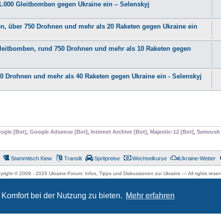
1.000 Gleitbomben gegen Ukraine ein – Selenskyj
en, über 750 Drohnen und mehr als 20 Raketen gegen Ukraine ein
Gleitbomben, rund 750 Drohnen und mehr als 10 Raketen gegen
50 Drohnen und mehr als 40 Raketen gegen Ukraine ein - Selenskyj
ogle [Bot]
,
Google Adsense [Bot]
,
Internet Archive [Bot]
,
Majestic-12 [Bot]
,
Semrush 
Stammtisch Kiew
Translit
Spritpreise
Wechselkurse
Ukraine-Wetter
yright © 2009 -
2026 Ukraine-Forum: Infos, Tipps und Diskussionen zur Ukraine — All rights reser
Powered by
phpBB
® Forum Software © phpBB Limited
Komfort bei der Nutzung zu bieten.
Mehr erfahren
Deutsche Übersetzung durch
phpBB.de
Datenschutz
|
Nutzungsbedingungen