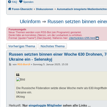
FAQ
Spenden
Foren-Übersicht
Diskussionen
Automatisch integrierte Medienberichte
Ukrinform
⇒
Russen setzten binnen eine
Forumsregeln
Neue Themen werden vom RSS-Bot (ein Programm) gestartet.
Denkt bitte an korrektes Zitieren, um die Lesbarkeit zu erhöhen.
Format: [quote="name"] Zitat [/quote]. Näheres hier:
zitierfunktion-t295.html
Vorheriges Thema
Nächstes Thema
Russen setzten binnen einer Woche 630 Drohnen, 7
Ukraine ein - Selenskyj
B
von
RSS-Bot-UI
»
Sonntag 5. Januar 2025, 15:33
e
i
t
r
a
g
Die Russische Föderation setzte diese Woche mehr als 630 Angriffsd
Ukraine ein.
#Krieg
Herkunft:
Nur
eingeloggte Mitglieder
sehen alle Links ...