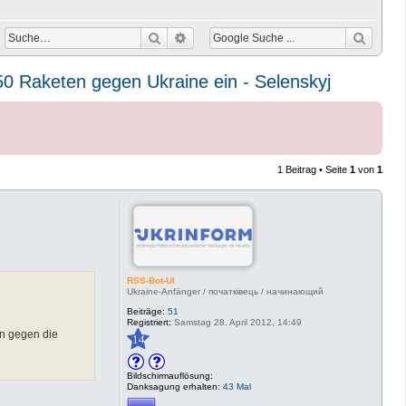
Suche
Erweiterte Suche
0 Raketen gegen Ukraine ein - Selenskyj
1 Beitrag • Seite
1
von
1
RSS-Bot-UI
Ukraine-Anfänger / початківець / начинающий
Beiträge:
51
Registriert:
Samstag 28. April 2012, 14:49
en gegen die
14
Bildschirmauflösung:
Danksagung erhalten:
43 Mal