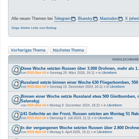
Alle neuen Themen bei
Telegram
,
Bluesky
,
Mastodon
,
X (ehem
Zeige direkte Links zum Beitrag
Vorheriges Thema
Nächstes Thema
VERGLEICHBARE
Diese Woche setzten Russen über 3.000 Drohnen, mehr als 1.
von
RSS-Bot-UI
»
Sonntag 29. März 2026, 16:11
» in
Ukrinform
Russland setzte binnen einer Woche 630 Fliegerbomben, 550 
von
RSS-Bot-UI
»
Sonntag 15. Dezember 2024, 16:11
» in
Ukrinform
Binnen einer Woche setzte Russland etwa 500 Gleitbomben, m
Selenskyj
von
RSS-Bot-UI
»
Montag 9. Dezember 2024, 18:22
» in
Ukrinform
141 Gefechte an der Front, Russen setzten am Montag 51 Rak
von
RSS-Bot-UI
»
Dienstag 9. Juli 2024, 11:11
» in
Ukrinform
In der vergangenen Woche setzten Russen über 2.800 Drohne
von
RSS-Bot-UI
»
Montag 6. April 2026, 15:11
» in
Ukrinform