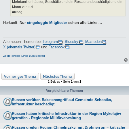
Mehrfamilienhäuser, Geschäfte und ein Restaurant beschädigt und ein
Mann verletzt.
#Krieg
Herkunft:
Nur
eingeloggte Mitglieder
sehen alle Links ...
Alle neuen Themen bei
Telegram
,
Bluesky
,
Mastodon
,
X (ehemals Twitter)
und
Facebook
Zeige direkte Links zum Beitrag
Vorheriges Thema
Nächstes Thema
1 Beitrag • Seite
1
von
1
Vergleichbare Themen
Russen verüben Raketenangriff auf Gemeinde Schostka,
Infrastruktur beschädigt
Russen haben kritische Infrastruktur in der Region Mykolajiw
getroffen - Regionale Militärverwaltung
Russen greifen Region Chmelnyzkyj mit Drohnen an – kritische