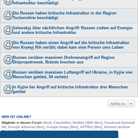
Infrastruktur beschädigt
Die Russen haben kritische Infrastruktur in der Region
Tschernihiw beschädigt
Selenskyj über nächtlichen Angriff: Russen zielten auf Energie-
und andere kritische Infrastruktur
Die Russen haben einen Angriff auf die kritische Infrastruktur
von Krywyj Rih verübt; dabei kam eine Person ums Leben
Russen verüben massiven Drohnenangriff auf Region
Dnipropetrowsk, Brände brechen aus
Russen verüben massiven Luftangriff auf Ukraine, in Kyjiw vier
Menschen getötet, 54 verletzt
In Kyjiw bei Angriff auf kritische Infrastruktur drei Menschen
getötet
Gehe zu
WER IST ONLINE?
Mitglieder in diesem Forum:
Buck
,
ClaudeBot
,
DotBot [SEO Moz]
,
Facebook External
Hit
,
Google Adsense [Bot]
,
Google Image [Bot]
,
GPTBot [Bot]
,
Internet Archive
[Bot]
und 19 Gäste