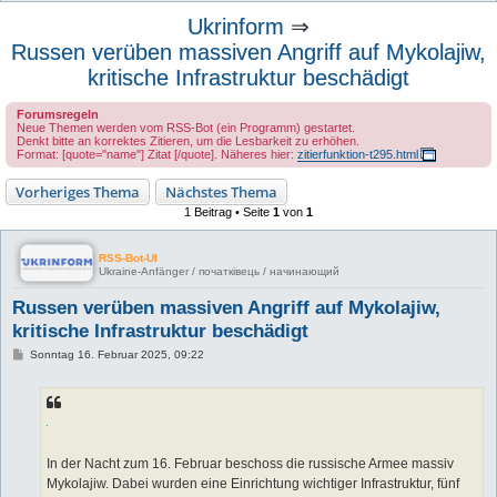
u
Ukrinform
⇒
c
Russen verüben massiven Angriff auf Mykolajiw,
h
kritische Infrastruktur beschädigt
e
Forumsregeln
Neue Themen werden vom RSS-Bot (ein Programm) gestartet.
Denkt bitte an korrektes Zitieren, um die Lesbarkeit zu erhöhen.
Format: [quote="name"] Zitat [/quote]. Näheres hier:
zitierfunktion-t295.html
Vorheriges Thema
Nächstes Thema
1 Beitrag • Seite
1
von
1
RSS-Bot-UI
Ukraine-Anfänger / початківець / начинающий
Russen verüben massiven Angriff auf Mykolajiw,
kritische Infrastruktur beschädigt
B
Sonntag 16. Februar 2025, 09:22
e
i
t
r
a
g
In der Nacht zum 16. Februar beschoss die russische Armee massiv
Mykolajiw. Dabei wurden eine Einrichtung wichtiger Infrastruktur, fünf