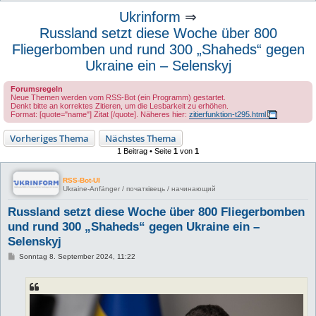
u
Ukrinform
⇒
c
Russland setzt diese Woche über 800
h
Fliegerbomben und rund 300 „Shaheds“ gegen
e
Ukraine ein – Selenskyj
Forumsregeln
Neue Themen werden vom RSS-Bot (ein Programm) gestartet.
Denkt bitte an korrektes Zitieren, um die Lesbarkeit zu erhöhen.
Format: [quote="name"] Zitat [/quote]. Näheres hier:
zitierfunktion-t295.html
Vorheriges Thema
Nächstes Thema
1 Beitrag • Seite
1
von
1
RSS-Bot-UI
Ukraine-Anfänger / початківець / начинающий
Russland setzt diese Woche über 800 Fliegerbomben
und rund 300 „Shaheds“ gegen Ukraine ein –
Selenskyj
B
Sonntag 8. September 2024, 11:22
e
i
t
r
a
g