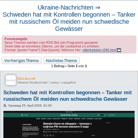
u
Ukraine-Nachrichten
⇒
c
Schweden hat mit Kontrollen begonnen – Tanker
h
mit russischem Öl meiden nun schwedische
e
Gewässer
Forumsregeln
Neue Themen werden vom RSS-Bot (ein Programm) gestartet.
Denkt bitte an korrektes Zitieren, um die Lesbarkeit zu erhöhen.
Format: [quote="name"] Zitat [/quote]. Näheres hier:
zitierfunktion-t295.html
Vorheriges Thema
Nächstes Thema
1 Beitrag • Seite
1
von
1
RSS-Bot-UN
Ukraine-Studierender / учень / учащийся
Schweden hat mit Kontrollen begonnen – Tanker mit
russischem Öl meiden nun schwedische Gewässer
B
Samstag 25. April 2026, 01:05
e
i
t
r
a
g