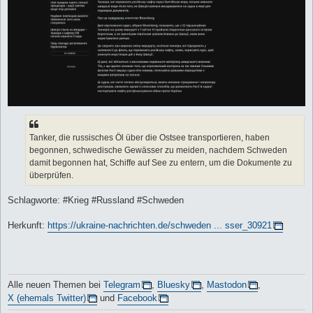
Tanker, die russisches Öl über die Ostsee transportieren, haben
begonnen, schwedische Gewässer zu meiden, nachdem Schweden
damit begonnen hat, Schiffe auf See zu entern, um die Dokumente zu
überprüfen.
Schlagworte: #Krieg #Russland #Schweden
Herkunft:
https://ukraine-nachrichten.de/schweden ... sser_30921
Alle neuen Themen bei
Telegram
,
Bluesky
,
Mastodon
,
X (ehemals Twitter)
und
Facebook