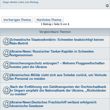
Zeige direkte Links zum Beitrag
Vorheriges Thema
Nächstes Thema
1 Beitrag • Seite
1
von
1
Vergleichbare Themen
Schwedische Staatssekretärin: Schweden beabsichtigt keinen
Nato-Beitritt
Ukraine-News: Russischer Tanker-Kapitän in Schweden
festgenommen
Versicherungsschutz entzogen? – Mehrere Fluggesellschaften
meiden jetzt die Ukraine
Ukrainisches Militär zieht sich aus Soledar zurück, um Verluste
an Personal zu meiden
Nach der Entführung von Geldtransporten der Oschtschadbank
in Ungarn empfahl die Nationalbank der Ukraine, „Risikoländer
zu meiden“
Ukraine-News:Deutsches Frachtschiff verlässt erfolgreich
ukrainische Gewässer