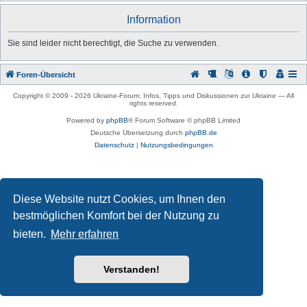
u
Information
c
h
Sie sind leider nicht berechtigt, die Suche zu verwenden.
e
Foren-Übersicht
Copyright © 2009 -
2026 Ukraine-Forum: Infos, Tipps und Diskussionen zur Ukraine — All
rights reserved.
Powered by
phpBB
® Forum Software © phpBB Limited
Deutsche Übersetzung durch
phpBB.de
Datenschutz
|
Nutzungsbedingungen
Diese Website nutzt Cookies, um Ihnen den
bestmöglichen Komfort bei der Nutzung zu
bieten.
Mehr erfahren
Verstanden!