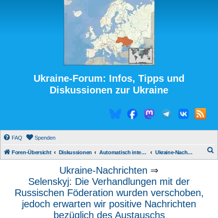
Ukraine-Forum: Infos, Tipps und
Diskussionen zur Ukraine
FAQ
Spenden
S
Foren-Übersicht
Diskussionen
Automatisch integrierte Medienberichte
Ukraine-Nachrichten
u
Ukraine-Nachrichten
⇒
c
Selenskyj: Die Verhandlungen mit der
h
Russischen Föderation wurden verschoben,
e
jedoch erwarten wir positive Nachrichten
bezüglich des Austauschs