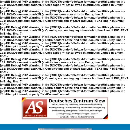
[phpBB Debug] PHP Warning
: in file
[ROOT]/vendor/s9e/text-formatter/src/Utils.php
on line
161
:
DOMDocument::loadXML(): Unescaped '<' not allowed in attributes values in Entity,
line: 7
[phpBB Debug] PHP Warning
: in file
[ROOT]/vendor/s9e/text-formatter/src/Utils.php
on line
161
:
DOMDocument::loadXML(): attributes construct error in Entity, line: 7
[phpBB Debug] PHP Warning
: in file
[ROOT]/vendor/s9e/text-formatter/src/Utils.php
on line
161
:
DOMDocument::loadXML(): Couldn't find end of Start Tag LINK_TEXT line 7 in Entity,
line: 7
[phpBB Debug] PHP Warning
: in file
[ROOT]/vendor/s9e/text-formatter/src/Utils.php
on line
161
:
DOMDocument::loadXML(): Opening and ending tag mismatch: r line 1 and LINK_TEXT
in Entity, line: 7
[phpBB Debug] PHP Warning
: in file
[ROOT]/vendor/s9e/text-formatter/src/Utils.php
on line
161
:
DOMDocument::loadXML(): Extra content at the end of the document in Entity, line: 7
[phpBB Debug] PHP Warning
: in file
[ROOT]/vendor/s9e/text-formatter/src/Utils.php
on line
73
:
Attempt to read property "textContent" on null
[phpBB Debug] PHP Warning
: in file
[ROOT]/vendor/s9e/text-formatter/src/Utils.php
on line
161
:
DOMDocument::loadXML(): Unescaped '<' not allowed in attributes values in Entity,
line: 7
[phpBB Debug] PHP Warning
: in file
[ROOT]/vendor/s9e/text-formatter/src/Utils.php
on line
161
:
DOMDocument::loadXML(): attributes construct error in Entity, line: 7
[phpBB Debug] PHP Warning
: in file
[ROOT]/vendor/s9e/text-formatter/src/Utils.php
on line
161
:
DOMDocument::loadXML(): Couldn't find end of Start Tag LINK_TEXT line 7 in Entity,
line: 7
[phpBB Debug] PHP Warning
: in file
[ROOT]/vendor/s9e/text-formatter/src/Utils.php
on line
161
:
DOMDocument::loadXML(): Opening and ending tag mismatch: r line 1 and LINK_TEXT
in Entity, line: 7
[phpBB Debug] PHP Warning
: in file
[ROOT]/vendor/s9e/text-formatter/src/Utils.php
on line
161
:
DOMDocument::loadXML(): Extra content at the end of the document in Entity, line: 7
[phpBB Debug] PHP Warning
: in file
[ROOT]/vendor/s9e/text-formatter/src/Utils.php
on line
73
:
Attempt to read property "textContent" on null