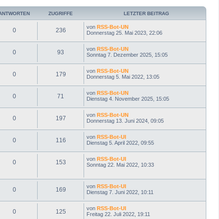
b
e
ANTWORTEN
ZUGRIFFE
LETZTER BEITRAG
n
von
RSS-Bot-UN
0
236
Donnerstag 25. Mai 2023, 22:06
von
RSS-Bot-UN
0
93
Sonntag 7. Dezember 2025, 15:05
von
RSS-Bot-UN
0
179
Donnerstag 5. Mai 2022, 13:05
von
RSS-Bot-UN
0
71
Dienstag 4. November 2025, 15:05
von
RSS-Bot-UN
0
197
Donnerstag 13. Juni 2024, 09:05
von
RSS-Bot-UI
0
116
Dienstag 5. April 2022, 09:55
von
RSS-Bot-UI
0
153
Sonntag 22. Mai 2022, 10:33
von
RSS-Bot-UI
0
169
Dienstag 7. Juni 2022, 10:11
von
RSS-Bot-UI
0
125
Freitag 22. Juli 2022, 19:11