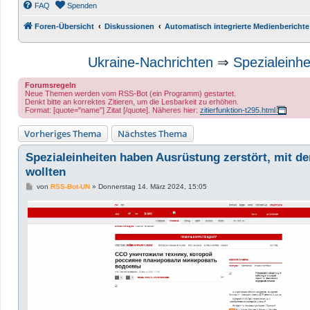
FAQ
Spenden
Foren-Übersicht
Diskussionen
Automatisch integrierte Medienberichte
Ukraine-Nachrichten
⇒
Spezialeinhe
Forumsregeln
Neue Themen werden vom RSS-Bot (ein Programm) gestartet.
Denkt bitte an korrektes Zitieren, um die Lesbarkeit zu erhöhen.
Format: [quote="name"] Zitat [/quote]. Näheres hier:
zitierfunktion-t295.html
Vorheriges Thema
Nächstes Thema
Spezialeinheiten haben Ausrüstung zerstört, mit d
wollten
B
von
RSS-Bot-UN
»
Donnerstag 14. März 2024, 15:05
e
i
t
r
a
g