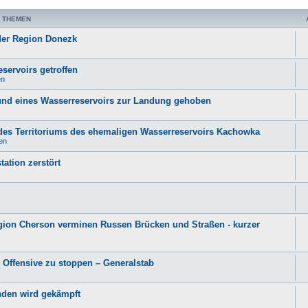
 THEMEN
der Region Donezk
ervoirs getroffen
en
und eines Wasserreservoirs zur Landung gehoben
des Territoriums des ehemaligen Wasserreservoirs Kachowka
en
ation zerstört
Region Cherson verminen Russen Brücken und Straßen - kurzer
 Offensive zu stoppen – Generalstab
nden wird gekämpft