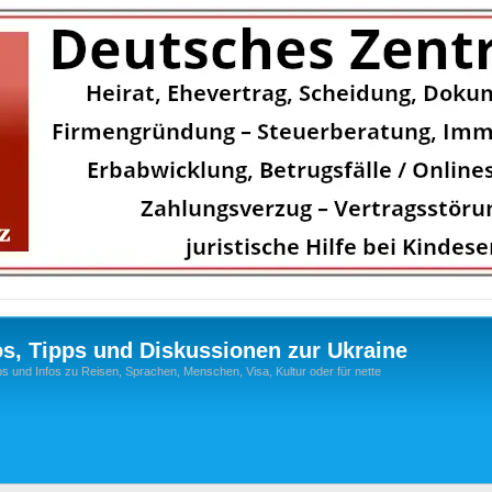
os, Tipps und Diskussionen zur Ukraine
s und Infos zu Reisen, Sprachen, Menschen, Visa, Kultur oder für nette