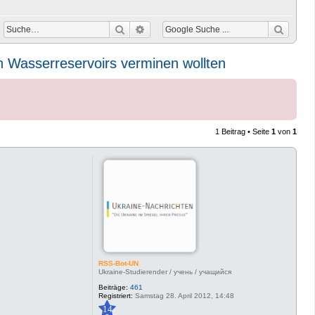
Suche
Erweiterte Suche
en Wasserreservoirs verminen wollten
1 Beitrag • Seite
1
von
1
RSS-Bot-UN
Ukraine-Studierender / учень / учащийся
Beiträge:
461
Registriert:
Samstag 28. April 2012, 14:48
14