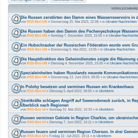
VERGLEICHBARE
Die Russen zerstörten den Damm eines Wasserreservoirs in 
von
RSS-Bot-UN
»
Donnerstag 25. Mai 2023, 22:06
» in
Ukraine-Nachrichten
Die Russen haben den Damm des Pechenyezhskoye Wasserres
von
RSS-Bot-UN
»
Sonntag 7. Dezember 2025, 15:05
» in
Ukraine-Nachricht
Ein Hubschrauber der Russischen Föderation wurde vom Gr
von
RSS-Bot-UN
»
Donnerstag 5. Mai 2022, 13:05
» in
Ukraine-Nachrichten
Die Hauptdirektion des Geheimdienstes zeigte die Räumung 
von
RSS-Bot-UN
»
Dienstag 4. November 2025, 15:05
» in
Ukraine-Nachricht
Spezialeinheiten haben Russlands neueste Kommunikationsst
von
RSS-Bot-UN
»
Donnerstag 13. Juni 2024, 09:05
» in
Ukraine-Nachrichten
In Polohy besetzen und verminen Russen ein Krankenhaus
von
RSS-Bot-UI
»
Dienstag 5. April 2022, 09:55
» in
Ukrinform
Streitkräfte schlagen Angriff auf Sewerodonezk zurück, in 
Überblick nach Regionen
von
RSS-Bot-UI
»
Sonntag 22. Mai 2022, 10:33
» in
Ukrinform
Russen verminen Gebiete in Region Charkiw, um ukrainische
von
RSS-Bot-UI
»
Dienstag 7. Juni 2022, 10:11
» in
Ukrinform
Russen feuern und verminen Region Cherson. In drei Gemei
von
RSS-Bot-UI
»
Freitag 22. Juli 2022, 19:11
» in
Ukrinform