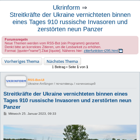
u
Ukrinform
⇒
c
Streitkräfte der Ukraine vernichteten binnen
h
eines Tages 910 russische Invasoren und
e
zerstörten neun Panzer
Forumsregeln
Neue Themen werden vom RSS-Bot (ein Programm) gestartet.
Denkt bitte an korrektes Zitieren, um die Lesbarkeit zu erhöhen.
Format: [quote="name"] Zitat [/quote]. Näheres hier:
zitierfunktion-t295.html
Vorheriges Thema
Nächstes Thema
1 Beitrag • Seite
1
von
1
RSS-Bot-UI
Ukraine-Anfänger / початківець / начинающий
Streitkräfte der Ukraine vernichteten binnen eines
Tages 910 russische Invasoren und zerstörten neun
Panzer
B
Mittwoch 25. Januar 2023, 09:33
e
i
t
r
a
g