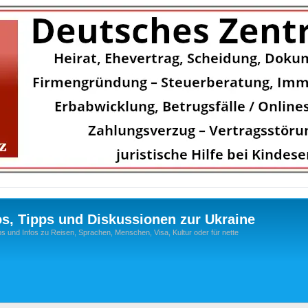
os, Tipps und Diskussionen zur Ukraine
s und Infos zu Reisen, Sprachen, Menschen, Visa, Kultur oder für nette