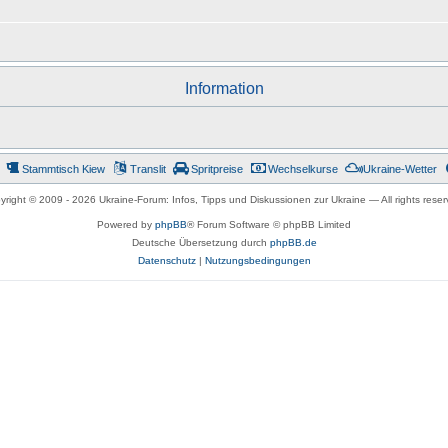
Information
Stammtisch Kiew
Translit
Spritpreise
Wechselkurse
Ukraine-Wetter
yright © 2009 -
2026 Ukraine-Forum: Infos, Tipps und Diskussionen zur Ukraine — All rights reser
Powered by
phpBB
® Forum Software © phpBB Limited
Deutsche Übersetzung durch
phpBB.de
Datenschutz
|
Nutzungsbedingungen