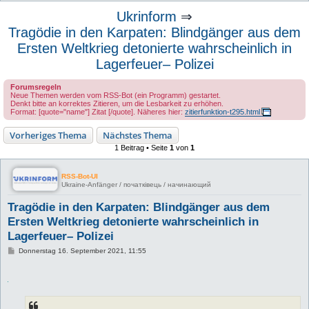
u
Ukrinform
⇒
c
Tragödie in den Karpaten: Blindgänger aus dem
h
Ersten Weltkrieg detonierte wahrscheinlich in
e
Lagerfeuer– Polizei
Forumsregeln
Neue Themen werden vom RSS-Bot (ein Programm) gestartet.
Denkt bitte an korrektes Zitieren, um die Lesbarkeit zu erhöhen.
Format: [quote="name"] Zitat [/quote]. Näheres hier:
zitierfunktion-t295.html
Vorheriges Thema
Nächstes Thema
1 Beitrag • Seite
1
von
1
RSS-Bot-UI
Ukraine-Anfänger / початківець / начинающий
Tragödie in den Karpaten: Blindgänger aus dem
Ersten Weltkrieg detonierte wahrscheinlich in
Lagerfeuer– Polizei
B
Donnerstag 16. September 2021, 11:55
e
i
t
r
a
g