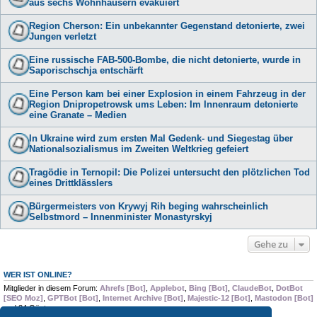
aus sechs Wohnhäusern evakuiert
Region Cherson: Ein unbekannter Gegenstand detonierte, zwei
Jungen verletzt
Eine russische FAB-500-Bombe, die nicht detonierte, wurde in
Saporischschja entschärft
Eine Person kam bei einer Explosion in einem Fahrzeug in der
Region Dnipropetrowsk ums Leben: Im Innenraum detonierte
eine Granate – Medien
In Ukraine wird zum ersten Mal Gedenk- und Siegestag über
Nationalsozialismus im Zweiten Weltkrieg gefeiert
Tragödie in Ternopil: Die Polizei untersucht den plötzlichen Tod
eines Drittklässlers
Bürgermeisters von Krywyj Rih beging wahrscheinlich
Selbstmord – Innenminister Monastyrskyj
Gehe zu
WER IST ONLINE?
Mitglieder in diesem Forum:
Ahrefs [Bot]
,
Applebot
,
Bing [Bot]
,
ClaudeBot
,
DotBot
[SEO Moz]
,
GPTBot [Bot]
,
Internet Archive [Bot]
,
Majestic-12 [Bot]
,
Mastodon [Bot]
und 34 Gäste