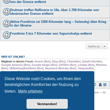
von der Grenze entfernt
Drohnen treffen Raffinerie in Ufa, über 1.700 Kilometer von
ukrainischer Grenze entfernt
Aktive Frontlinie ist 1500 Kilometer lang – Selenskyj über Krieg
in der Ukraine
Frontlinie 5 bis 7 Kilometer von Saporishshja entfernt
Gehe zu
WER IST ONLINE?
Mitglieder in diesem Forum:
Aranet [Bot]
,
Bing [Bot]
,
ClaudeBot
,
DataForSeoBot
,
Google Adsense [Bot]
,
Google Image [Bot]
,
GPTBot [Bot]
,
Livelap [Bot]
,
Pleroma
[Bot]
,
SERankingBacklinks [Bot]
,
Skywatch-Bluesky [Bot]
,
TelegramBot
,
Ubermetrics [Spider1]
und 0 Gäste
Diese Website nutzt Cookies, um Ihnen den
bestmöglichen Komfort bei der Nutzung zu
Foren-Übersicht
bieten.
Mehr erfahren
Copyright © 2009 -
2026 Ukraine-Forum: Infos, Tipps und Diskussionen zur Ukraine — All
rights reserved.
Powered by
phpBB
® Forum Software © phpBB Limited
Verstanden!
Deutsche Übersetzung durch
phpBB.de