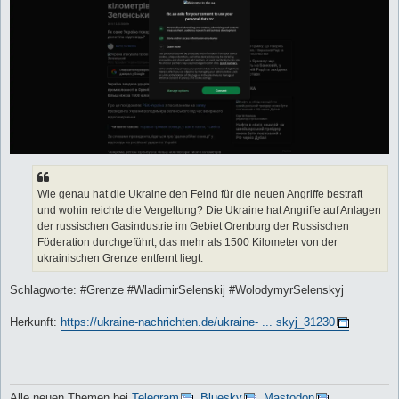
Wie genau hat die Ukraine den Feind für die neuen Angriffe bestraft
und wohin reichte die Vergeltung? Die Ukraine hat Angriffe auf Anlagen
der russischen Gasindustrie im Gebiet Orenburg der Russischen
Föderation durchgeführt, das mehr als 1500 Kilometer von der
ukrainischen Grenze entfernt liegt.
Schlagworte: #Grenze #WladimirSelenskij #WolodymyrSelenskyj
Herkunft:
https://ukraine-nachrichten.de/ukraine- ... skyj_31230
Alle neuen Themen bei
Telegram
,
Bluesky
,
Mastodon
,