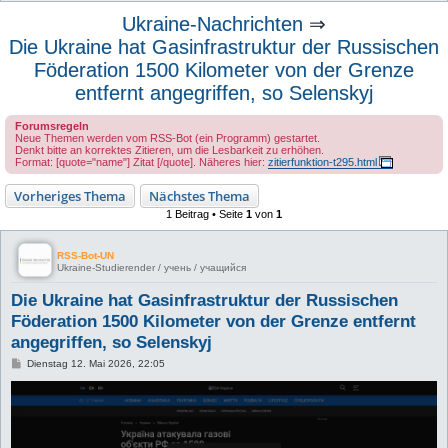
u
Ukraine-Nachrichten
⇒
c
Die Ukraine hat Gasinfrastruktur der Russischen
h
Föderation 1500 Kilometer von der Grenze
e
entfernt angegriffen, so Selenskyj
Forumsregeln
Neue Themen werden vom RSS-Bot (ein Programm) gestartet.
Denkt bitte an korrektes Zitieren, um die Lesbarkeit zu erhöhen.
Format: [quote="name"] Zitat [/quote]. Näheres hier:
zitierfunktion-t295.html
Vorheriges Thema
Nächstes Thema
1 Beitrag • Seite
1
von
1
RSS-Bot-UN
Ukraine-Studierender / учень / учащийся
Die Ukraine hat Gasinfrastruktur der Russischen
Föderation 1500 Kilometer von der Grenze entfernt
angegriffen, so Selenskyj
B
Dienstag 12. Mai 2026, 22:05
e
i
t
r
a
g