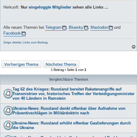
Herkunft:
Nur
eingeloggte Mitglieder
sehen alle Links ...
Alle neuen Themen bei
Telegram
,
Bluesky
,
Mastodon
und
Facebook
Zeige direkte Links zum Beitrag
Vorheriges Thema
Nächstes Thema
1 Beitrag • Seite
1
von
1
Vergleichbare Themen
Tag 62 des Krieges: Russland bereitet Raketenangriffe auf
Transnistrien vor, historisches Treffen der Verteidigungsminister
von 40 Ländern in Ramstein
Ukraine-News: Russland denkt offenbar über Aufnahme von
Präventivschlägen in Militärdoktrin nach
Ukraine-News: Russland erhöht offenbar Gaslieferungen durch
die Ukraine