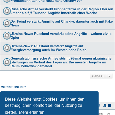
Frontabschnitten und rückt nahe Orichiw vor
Russische Armee verstärkt Drohnenterror in der Region Cherson
- mehr als 5,5 Tausend Angriffe innerhalb einer Woche
Der Feind verstärkt Angriffe auf Charkiw, darunter auch mit Fake
News
Ukraine-News: Russland verstärkt seine Angriffe – weitere zivile
Opfer
Ukraine-News: Russland verstärkt Angriffe auf
Energieversorgung auch im Westen nahe Polen
Generalstab: russische Armee stürmt 76-mal gegen ukrainische
Stellungen im Verlauf des Tages an. Die meisten Angriffe im
Raum Pokrowsk gemeldet
Gehe zu
WER IST ONLINE?
Mitglieder in diesem Forum:
ClaudeBot
,
Semrush [Bot]
und 0 Gäste
Diese Website nutzt Cookies, um Ihnen den
bestmöglichen Komfort bei der Nutzung zu
Foren-Übersicht
bieten.
Mehr erfahren
Copyright © 2009 -
2026 Ukraine-Forum: Infos, Tipps und Diskussionen zur Ukraine — All