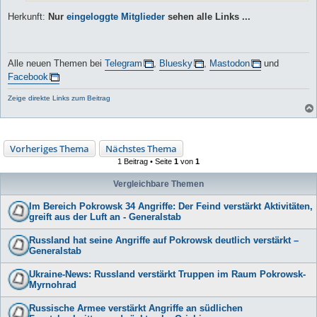
Herkunft:
Nur
eingeloggte Mitglieder
sehen alle Links ...
Alle neuen Themen bei
Telegram
,
Bluesky
,
Mastodon
und
Facebook
Zeige direkte Links zum Beitrag
Vorheriges Thema
Nächstes Thema
1 Beitrag • Seite
1
von
1
Vergleichbare Themen
Im Bereich Pokrowsk 34 Angriffe: Der Feind verstärkt Aktivitäten,
greift aus der Luft an - Generalstab
Russland hat seine Angriffe auf Pokrowsk deutlich verstärkt –
Generalstab
Ukraine-News: Russland verstärkt Truppen im Raum Pokrowsk-
Myrnohrad
Russische Armee verstärkt Angriffe an südlichen