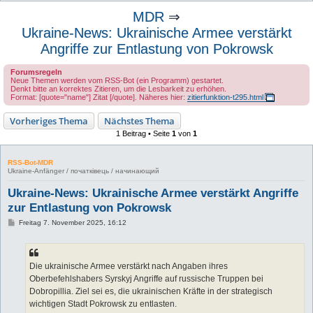
u
MDR
⇒
c
Ukraine-News: Ukrainische Armee verstärkt
h
Angriffe zur Entlastung von Pokrowsk
e
Forumsregeln
Neue Themen werden vom RSS-Bot (ein Programm) gestartet.
Denkt bitte an korrektes Zitieren, um die Lesbarkeit zu erhöhen.
Format: [quote="name"] Zitat [/quote]. Näheres hier:
zitierfunktion-t295.html
Vorheriges Thema
Nächstes Thema
1 Beitrag • Seite
1
von
1
RSS-Bot-MDR
Ukraine-Anfänger / початківець / начинающий
Ukraine-News: Ukrainische Armee verstärkt Angriffe
zur Entlastung von Pokrowsk
B
Freitag 7. November 2025, 16:12
e
i
t
r
a
Die ukrainische Armee verstärkt nach Angaben ihres
g
Oberbefehlshabers Syrskyj Angriffe auf russische Truppen bei
Dobropillia. Ziel sei es, die ukrainischen Kräfte in der strategisch
wichtigen Stadt Pokrowsk zu entlasten.