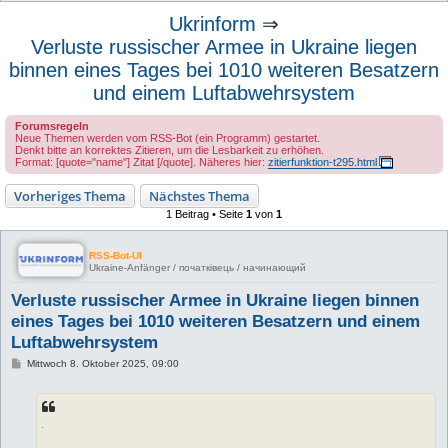
u
Ukrinform
⇒
c
Verluste russischer Armee in Ukraine liegen
h
binnen eines Tages bei 1010 weiteren Besatzern
e
und einem Luftabwehrsystem
Forumsregeln
Neue Themen werden vom RSS-Bot (ein Programm) gestartet.
Denkt bitte an korrektes Zitieren, um die Lesbarkeit zu erhöhen.
Format: [quote="name"] Zitat [/quote]. Näheres hier:
zitierfunktion-t295.html
Vorheriges Thema
Nächstes Thema
1 Beitrag • Seite
1
von
1
RSS-Bot-UI
Ukraine-Anfänger / початківець / начинающий
Verluste russischer Armee in Ukraine liegen binnen
eines Tages bei 1010 weiteren Besatzern und einem
Luftabwehrsystem
B
Mittwoch 8. Oktober 2025, 09:00
e
i
t
r
a
g