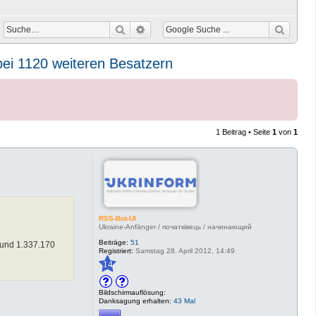
Suche
Erweiterte Suche
bei 1120 weiteren Besatzern
1 Beitrag • Seite
1
von
1
RSS-Bot-UI
Ukraine-Anfänger / початківець / начинающий
Beiträge:
51
rund 1.337.170
Registriert:
Samstag 28. April 2012, 14:49
14
Bildschirmauflösung:
Danksagung erhalten:
43 Mal