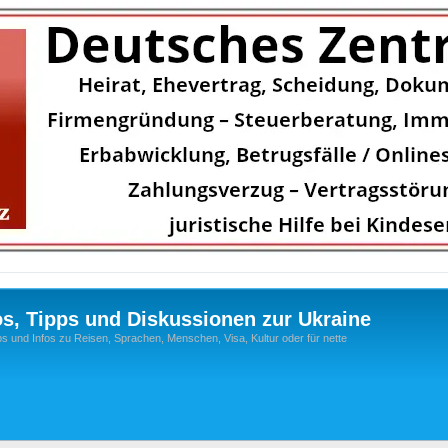
os, Tipps und Diskussionen zur Ukraine
s und Infos zu Reisen, Sprachen, Menschen, Visa, Kultur oder für nette