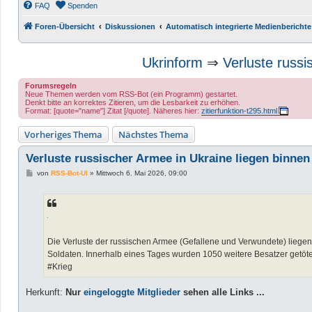
FAQ
Spenden
Foren-Übersicht
Diskussionen
Automatisch integrierte Medienberichte
Ukrinform
⇒
Verluste russi
Forumsregeln
Neue Themen werden vom RSS-Bot (ein Programm) gestartet.
Denkt bitte an korrektes Zitieren, um die Lesbarkeit zu erhöhen.
Format: [quote="name"] Zitat [/quote]. Näheres hier:
zitierfunktion-t295.html
Vorheriges Thema
Nächstes Thema
Verluste russischer Armee in Ukraine liegen binnen
B
von
RSS-Bot-UI
»
Mittwoch 6. Mai 2026, 09:00
e
i
t
r
a
g
Die Verluste der russischen Armee (Gefallene und Verwundete) liege
Soldaten. Innerhalb eines Tages wurden 1050 weitere Besatzer getöt
#Krieg
Herkunft:
Nur
eingeloggte Mitglieder
sehen alle Links ...