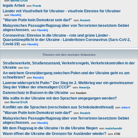
von
Bernd D-UA
legale Arbeit
von
Frank
Länder mit Visafreiheit für Ukrainer - visafreie Einreise für Ukrainer
von
Handrij
"Warum Putin kein Demokrat sein darf"
von
Anuleb
Malaysisches Passagierflugzeug über von Terroristen besetztem Gebiet
abgeschossen.
von
Handrij
Coronavirus: Einreise in die Ukraine - rote und grüne Länder -
Quarantänepflicht in der Ukraine - Länderlisten Coronavirus (Sars-CoV-2,
Covid-19)
von
Handrij
Themen mit den meisten Antworten
Straßenverkehr, Straßenzustand, Verkehrsregeln, Verkehrskontrollen in der
Ukraine
von
lev
An welchem Grenzübergang zwischen Polen und der Ukraine geht es am
schnellsten?
von
Handrij
Lawrow widerspricht Putin:" Der Sieg im 2. Weltkrieg war ein gemeinsamer
Sieg der Völker der ehemaligen CCCP"
von
Awarija
Datenschutz in Bussen in die Ukraine
von
freedom
Wie sollte in der Ukraine mit den Sprachen umgegangen werden?
von
Bernd D-UA
Konflikt um die Sprachen (verschoben aus Schokoladenthread)
von
mbert
"Warum Putin kein Demokrat sein darf"
von
Anuleb
Malaysisches Passagierflugzeug über von Terroristen besetztem Gebiet
abgeschossen.
von
Handrij
Mit dem Flugzeug in die Ukraine / In die Ukraine fliegen
von
malshandir
Wann öffnet die Ukraine die Grenzen für Ausländer wieder?
von
4799