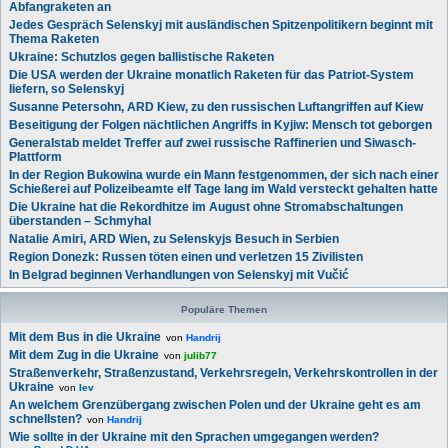
Abfangraketen an
Jedes Gespräch Selenskyj mit ausländischen Spitzenpolitikern beginnt mit
Thema Raketen
Ukraine: Schutzlos gegen ballistische Raketen
Die USA werden der Ukraine monatlich Raketen für das Patriot-System
liefern, so Selenskyj
Susanne Petersohn, ARD Kiew, zu den russischen Luftangriffen auf Kiew
Beseitigung der Folgen nächtlichen Angriffs in Kyjiw: Mensch tot geborgen
Generalstab meldet Treffer auf zwei russische Raffinerien und Siwasch-
Plattform
In der Region Bukowina wurde ein Mann festgenommen, der sich nach einer
Schießerei auf Polizeibeamte elf Tage lang im Wald versteckt gehalten hatte
Die Ukraine hat die Rekordhitze im August ohne Stromabschaltungen
überstanden – Schmyhal
Natalie Amiri, ARD Wien, zu Selenskyjs Besuch in Serbien
Region Donezk: Russen töten einen und verletzen 15 Zivilisten
In Belgrad beginnen Verhandlungen von Selenskyj mit Vučić
Populäre Themen
Mit dem Bus in die Ukraine
von
Handrij
Mit dem Zug in die Ukraine
von
julib77
Straßenverkehr, Straßenzustand, Verkehrsregeln, Verkehrskontrollen in der
Ukraine
von
lev
An welchem Grenzübergang zwischen Polen und der Ukraine geht es am
schnellsten?
von
Handrij
Wie sollte in der Ukraine mit den Sprachen umgegangen werden?