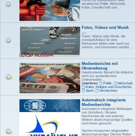
Forum für Diskussionen über
ukrainische Politik, Wirtschaft,
Kultur, Gesellschaft usw.
Fotos, Videos und Musik
....
Fotos, Videos oder Musik, die
eventuell Anlass für eine
Diskussion bieten oder auch nur
sehens- und hörenswert sind/ist ...
Medienberichte mit
Ukrainebezug
Handsortierter Bereich für Artikel in
nicht nur ausländischen
Onlinemedien ...
Unterforen:
Politik
,
Wirtschaft
,
Kultur, Religion und Geschichte
,
Sport
,
Vermischtes
Automatisch integrierte
Medienberichte
Automatisch integrierte Meldungen
von UkrInform, Ukraine-
Nachrichten.de und anderen.
Weitere deutschsprachige Quellen
sind immer gesucht!
Sachen inzwischen eingestellter
deutschsprachiger Dienste finden