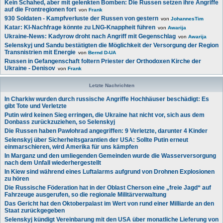
Kein Schahed, aber mit gelenkten Bomben: Die Russen setzen ihre Angriffe
auf die Frontregionen fort
von
Frank
930 Soldaten - Kampfverluste der Russen von gestern
von
JohannesTim
Katar: KI-Nachfrage könnte zu LNG-Knappheit führen
von
Awarija
Ukraine-News: Kadyrow droht nach Angriff mit Gegenschlag
von
Awarija
Selenskyj und Sandu bestätigten die Möglichkeit der Versorgung der Region
Transnistrien mit Energie
von
Bernd D-UA
Russen in Gefangenschaft foltern Priester der Orthodoxen Kirche der
Ukraine - Denisov
von
Frank
Letzte Nachrichten
In Charkiw wurden durch russische Angriffe Hochhäuser beschädigt: Es
gibt Tote und Verletzte
Putin wird keinen Sieg erringen, die Ukraine hat nicht vor, sich aus dem
Donbass zurückzuziehen, so Selenskyj
Die Russen haben Pawlohrad angegriffen: 9 Verletzte, darunter 4 Kinder
Selenskyj über Sicherheitsgarantien der USA: Sollte Putin erneut
einmarschieren, wird Amerika für uns kämpfen
In Marganz und den umliegenden Gemeinden wurde die Wasserversorgung
nach dem Unfall wiederhergestellt
In Kiew sind während eines Luftalarms aufgrund von Drohnen Explosionen
zu hören
Die Russische Föderation hat in der Oblast Cherson eine „freie Jagd“ auf
Fahrzeuge ausgerufen, so die regionale Militärverwaltung
Das Gericht hat den Oktoberpalast im Wert von rund einer Milliarde an den
Staat zurückgegeben
Selenskyj kündigt Vereinbarung mit den USA über monatliche Lieferung von