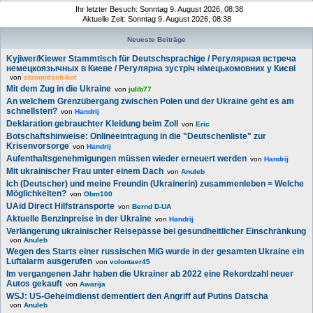
u
Ihr letzter Besuch: Sonntag 9. August 2026, 08:38
Aktuelle Zeit: Sonntag 9. August 2026, 08:38
c
Neueste Beiträge
h
e
Kyjiwer/Kiewer Stammtisch für Deutschsprachige / Регулярная встреча
немецкоязычных в Киеве / Регулярна зустріч німецькомовних у Києві
von
stammtisch-bot
Mit dem Zug in die Ukraine
von
julib77
An welchem Grenzübergang zwischen Polen und der Ukraine geht es am
schnellsten?
von
Handrij
Deklaration gebrauchter Kleidung beim Zoll
von
Eric
Botschaftshinweise: Onlineeintragung in die "Deutschenliste" zur
Krisenvorsorge
von
Handrij
Aufenthaltsgenehmigungen müssen wieder erneuert werden
von
Handrij
Mit ukrainischer Frau unter einem Dach
von
Anuleb
Ich (Deutscher) und meine Freundin (Ukrainerin) zusammenleben = Welche
Möglichkeiten?
von
Obm100
UAid Direct Hilfstransporte
von
Bernd D-UA
Aktuelle Benzinpreise in der Ukraine
von
Handrij
Verlängerung ukrainischer Reisepässe bei gesundheitlicher Einschränkung
von
Anuleb
Wegen des Starts einer russischen MiG wurde in der gesamten Ukraine ein
Luftalarm ausgerufen
von
volontaer45
Im vergangenen Jahr haben die Ukrainer ab 2022 eine Rekordzahl neuer
Autos gekauft
von
Awarija
WSJ: US-Geheimdienst dementiert den Angriff auf Putins Datscha
von
Anuleb