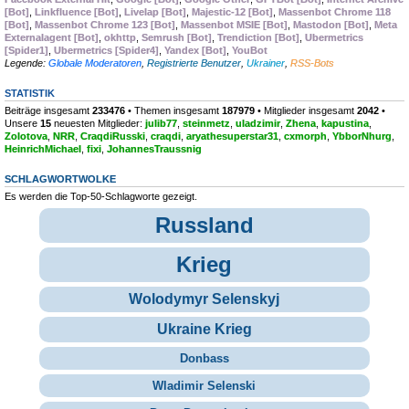
[Bot]
,
Linkfluence [Bot]
,
Livelap [Bot]
,
Majestic-12 [Bot]
,
Massenbot Chrome 118
[Bot]
,
Massenbot Chrome 123 [Bot]
,
Massenbot MSIE [Bot]
,
Mastodon [Bot]
,
Meta
Externalagent [Bot]
,
okhttp
,
Semrush [Bot]
,
Trendiction [Bot]
,
Ubermetrics
[Spider1]
,
Ubermetrics [Spider4]
,
Yandex [Bot]
,
YouBot
Legende:
Globale Moderatoren
,
Registrierte Benutzer
,
Ukrainer
,
RSS-Bots
STATISTIK
Beiträge insgesamt
233476
• Themen insgesamt
187979
• Mitglieder insgesamt
2042
•
Unsere
15
neuesten Mitglieder:
julib77
,
steinmetz
,
uladzimir
,
Zhena
,
kapustina
,
Zolotova
,
NRR
,
CraqdiRusski
,
craqdi
,
aryathesuperstar31
,
cxmorph
,
YbborNhurg
,
HeinrichMichael
,
fixi
,
JohannesTraussnig
SCHLAGWORTWOLKE
Es werden die Top-50-Schlagworte gezeigt.
Russland
Krieg
Wolodymyr Selenskyj
Ukraine Krieg
Donbass
Wladimir Selenski