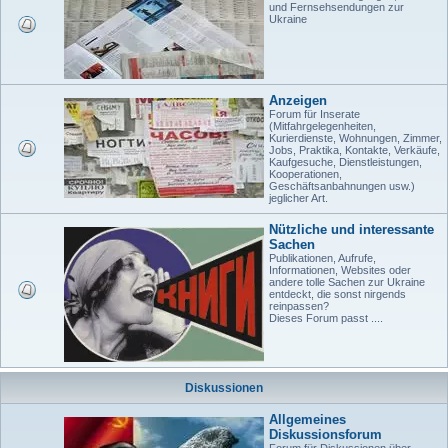
und Fernsehsendungen zur
Ukraine
Anzeigen
Forum für Inserate
(Mitfahrgelegenheiten,
Kurierdienste, Wohnungen, Zimmer,
Jobs, Praktika, Kontakte, Verkäufe,
Kaufgesuche, Dienstleistungen,
Kooperationen,
Geschäftsanbahnungen usw.)
jeglicher Art.
Nützliche und interessante
Sachen
Publikationen, Aufrufe,
Informationen, Websites oder
andere tolle Sachen zur Ukraine
entdeckt, die sonst nirgends
reinpassen?
Dieses Forum passt ....
Diskussionen
Allgemeines
Diskussionsforum