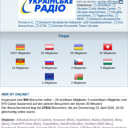
sich im Archiv:
archiv-f45.html
Unterforen:
Ukrinform
,
Ukraine Crisis Media Center
,
Ukraine-Nachrichten
,
Ukraine
verstehen
,
Tagesschau
,
MDR
,
Deutsch-Ukrainisches
Forum e.V.
,
Deutsch-Ukrainische Industrie- und Handelskammer
,
Ost-
Ausschuss
,
GTAI
,
German Economic Team Ukraine
Flagge
1067 Mitglieder
62 Mitglieder
56 Mitglieder
33 Mitglieder
10 Mitglieder
6 Mitglieder
3 Mitglieder
3 Mitglieder
2 Mitglieder
2 Mitglieder
WER IST ONLINE?
Insgesamt sind
904
Besucher online :: 29 sichtbare Mitglieder, 0 unsichtbare Mitglieder und
875 Gäste (basierend auf den aktiven Besuchern der letzten 30 Minuten)
Der Besucherrekord liegt bei
27815
Besuchern, die am Donnerstag 23. April 2026, 10:19
gleichzeitig online waren.
Mitglieder:
AlibabaCloud [Crawler]
,
Amazon [Bot]
,
Applebot
,
Baidu [Spider]
,
Bing
[Bot]
,
ChatGPT-User [Bot]
,
ClaudeBot
,
DataForSeoBot
,
DotBot [SEO Moz]
,
Facebook External Hit
,
Google [Bot]
,
Google Other
,
GPTBot [Bot]
,
Internet Archive