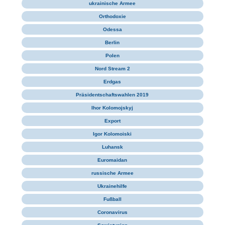
ukrainische Armee
Orthodoxie
Odessa
Berlin
Polen
Nord Stream 2
Erdgas
Präsidentschaftswahlen 2019
Ihor Kolomojskyj
Export
Igor Kolomoiski
Luhansk
Euromaidan
russische Armee
Ukrainehilfe
Fußball
Coronavirus