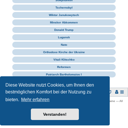
Sowjetunion
Tschernobyl
Wiktor Janukowytsch
Minsker Abkommen
Donald Trump
Lugansk
Nato
Orthodoxe Kirche der Ukraine
Vitali Klitschko
Reformen
Patriarch Bartholomaios I
Diese Website nutzt Cookies, um Ihnen den
bestmöglichen Komfort bei der Nutzung zu
Foren-Übersicht
bieten.
Mehr erfahren
Copyright © 2009 -
2026 Ukraine-Forum: Infos, Tipps und Diskussionen zur Ukraine — All
rights reserved.
Powered by
phpBB
® Forum Software © phpBB Limited
Verstanden!
Deutsche Übersetzung durch
phpBB.de
Datenschutz
|
Nutzungsbedingungen