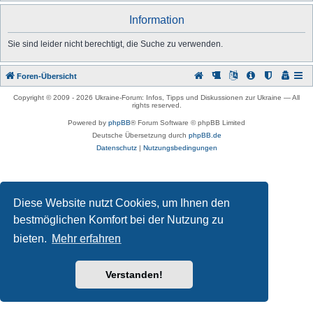
u
Information
c
h
Sie sind leider nicht berechtigt, die Suche zu verwenden.
e
Foren-Übersicht
Copyright © 2009 -
2026 Ukraine-Forum: Infos, Tipps und Diskussionen zur Ukraine — All
rights reserved.
Powered by
phpBB
® Forum Software © phpBB Limited
Deutsche Übersetzung durch
phpBB.de
Datenschutz
|
Nutzungsbedingungen
Diese Website nutzt Cookies, um Ihnen den
bestmöglichen Komfort bei der Nutzung zu
bieten.
Mehr erfahren
Verstanden!