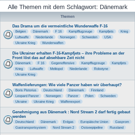
u
Alle Themen mit dem Schlagwort: Dänemark
c
Themen
h
e
Das Drama um die vermeintliche Wunderwaffe F-16
Belgien
Dänemark
F 16
Kampfflugzeuge
Kampfjets
Krieg
Luftwaffe
Niederlande
Norwegen
Schweden
USA
Ukraine Krieg
Wunderwaffen
Die Ukrainer erhalten F-16-Kampfjets – ihre Probleme an der
Front löst das auf absehbare Zeit nicht
Dänemark
F 16
Gegenoffensive
Kampfflugzeuge
Kampfjets
Krieg
Luftwaffe
Melitopol
Niederlande
Robotyne
Ukraine Krieg
Waffenlieferungen: Wie viele Panzer haben wir überhaupt?
Boris Pistorius
Deutschland
Dänemark
Finnland
Leopard Panzer
Norwegen
Panzer
Polen
Schweden
Ukraine
Ukraine Krieg
Waffenexport
Genehmigung aus Dänemark : Nord Stream 2 darf fertig gebaut
werden
Deutschland
Dänemark
Erdgas
Europäische Union
Gasprom
Gastransportsystem
Nord Stream 2
Ostseepipeline
Russland