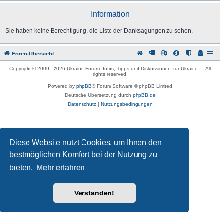
u
Information
c
h
Sie haben keine Berechtigung, die Liste der Danksagungen zu sehen.
e
Foren-Übersicht
Copyright © 2009 -
2026 Ukraine-Forum: Infos, Tipps und Diskussionen zur Ukraine — All
rights reserved.
Powered by
phpBB
® Forum Software © phpBB Limited
Deutsche Übersetzung durch
phpBB.de
Datenschutz
|
Nutzungsbedingungen
Diese Website nutzt Cookies, um Ihnen den
bestmöglichen Komfort bei der Nutzung zu
bieten.
Mehr erfahren
Verstanden!