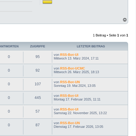
N
a
c
h
1 Beitrag • Seite
1
von
1
o
b
e
ANTWORTEN
ZUGRIFFE
LETZTER BEITRAG
n
von
RSS-Bot-UI
0
95
Mittwoch 13. März 2024, 17:11
von
RSS-Bot-UCMC
0
92
Mittwoch 26. März 2025, 18:13
von
RSS-Bot-UN
0
107
Sonntag 19. Mai 2024, 13:05
von
RSS-Bot-UI
0
445
Montag 17. Februar 2025, 11:11
von
RSS-Bot-UI
0
57
Samstag 22. November 2025, 13:22
von
RSS-Bot-UN
0
87
Dienstag 17. Februar 2026, 13:05