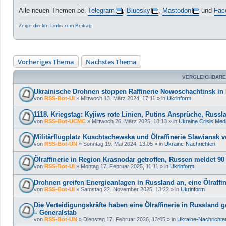
Alle neuen Themen bei
Telegram
,
Bluesky
,
Mastodon
und
Fac
Zeige direkte Links zum Beitrag
Vorheriges Thema
Nächstes Thema
VERGLEICHBARE
Ukrainische Drohnen stoppen Raffinerie Nowoschachtinsk in
von
RSS-Bot-UI
»
Mittwoch 13. März 2024, 17:11
» in
Ukrinform
1118. Kriegstag: Kyjiws rote Linien, Putins Ansprüche, Russ
von
RSS-Bot-UCMC
»
Mittwoch 26. März 2025, 18:13
» in
Ukraine Crisis Med
Militärflugplatz Kuschtschewska und Ölraffinerie Slawiansk 
von
RSS-Bot-UN
»
Sonntag 19. Mai 2024, 13:05
» in
Ukraine-Nachrichten
Ölraffinerie in Region Krasnodar getroffen, Russen meldet 
von
RSS-Bot-UI
»
Montag 17. Februar 2025, 11:11
» in
Ukrinform
Drohnen greifen Energieanlagen in Russland an, eine Ölraffin
von
RSS-Bot-UI
»
Samstag 22. November 2025, 13:22
» in
Ukrinform
Die Verteidigungskräfte haben eine Ölraffinerie in Russland g
– Generalstab
von
RSS-Bot-UN
»
Dienstag 17. Februar 2026, 13:05
» in
Ukraine-Nachrichte