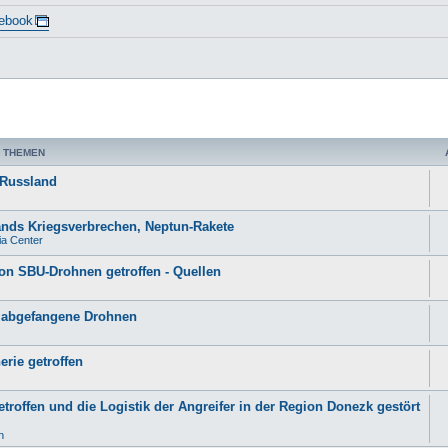
ebook
 THEMEN
 Russland
lands Kriegsverbrechen, Neptun-Rakete
ia Center
von SBU-Drohnen getroffen - Quellen
90 abgefangene Drohnen
erie getroffen
etroffen und die Logistik der Angreifer in der Region Donezk gestört
n