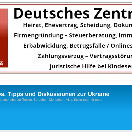
os, Tipps und Diskussionen zur Ukraine
s und Infos zu Reisen, Sprachen, Menschen, Visa, Kultur oder für nette