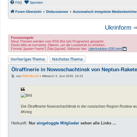
FAQ
Spenden
Foren-Übersicht
Diskussionen
Automatisch integrierte Medienberichte
Ukrinform
Forumsregeln
Neue Themen werden vom RSS-Bot (ein Programm) gestartet.
Denkt bitte an korrektes Zitieren, um die Lesbarkeit zu erhöhen.
Format: [quote="name"] Zitat [/quote]. Näheres hier:
zitierfunktion-t295.html
Vorheriges Thema
Nächstes Thema
Ölraffinerie in Nowoschachtinsk von Neptun-Rakete
B
von
RSS-Bot-UI
»
Mittwoch 3. Juni 2026, 16:22
e
i
t
r
a
g
Die Ölraffinerie Nowoschachtinsk in der russischen Region Rostow 
#Krieg
Herkunft:
Nur
eingeloggte Mitglieder
sehen alle Links ...