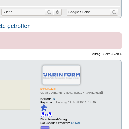
Suche
Erweiterte Suche
te getroffen
1 Beitrag • Seite
1
von
1
RSS-Bot-UI
Ukraine-Anfänger / початківець / начинающий
Beiträge:
51
Registriert:
Samstag 28. April 2012, 14:49
14
Bildschirmauflösung:
Danksagung erhalten:
43 Mal