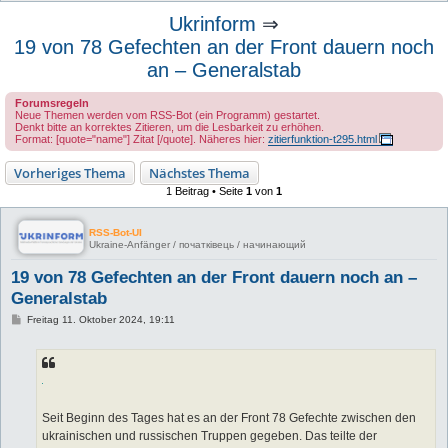
u
Ukrinform
⇒
c
19 von 78 Gefechten an der Front dauern noch
h
an – Generalstab
e
Forumsregeln
Neue Themen werden vom RSS-Bot (ein Programm) gestartet.
Denkt bitte an korrektes Zitieren, um die Lesbarkeit zu erhöhen.
Format: [quote="name"] Zitat [/quote]. Näheres hier:
zitierfunktion-t295.html
Vorheriges Thema
Nächstes Thema
1 Beitrag • Seite
1
von
1
RSS-Bot-UI
Ukraine-Anfänger / початківець / начинающий
19 von 78 Gefechten an der Front dauern noch an –
Generalstab
B
Freitag 11. Oktober 2024, 19:11
e
i
t
r
a
g
Seit Beginn des Tages hat es an der Front 78 Gefechte zwischen den
ukrainischen und russischen Truppen gegeben. Das teilte der