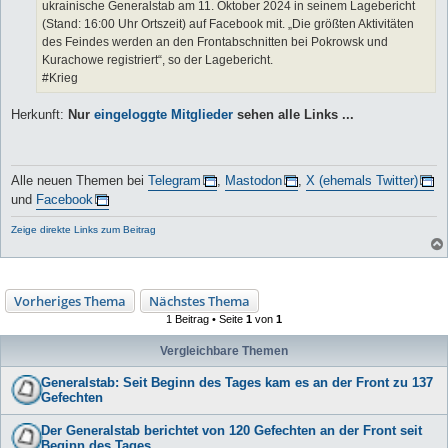
ukrainische Generalstab am 11. Oktober 2024 in seinem Lagebericht
(Stand: 16:00 Uhr Ortszeit) auf Facebook mit. „Die größten Aktivitäten
des Feindes werden an den Frontabschnitten bei Pokrowsk und
Kurachowe registriert“, so der Lagebericht.
#Krieg
Herkunft:
Nur
eingeloggte Mitglieder
sehen alle Links ...
Alle neuen Themen bei
Telegram
,
Mastodon
,
X (ehemals Twitter)
und
Facebook
Zeige direkte Links zum Beitrag
Vorheriges Thema
Nächstes Thema
1 Beitrag • Seite
1
von
1
Vergleichbare Themen
Generalstab: Seit Beginn des Tages kam es an der Front zu 137
Gefechten
Der Generalstab berichtet von 120 Gefechten an der Front seit
Beginn des Tages