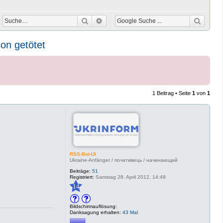
Suche
Erweiterte Suche
on getötet
1 Beitrag • Seite
1
von
1
RSS-Bot-UI
Ukraine-Anfänger / початківець / начинающий
Beiträge:
51
Registriert:
Samstag 28. April 2012, 14:49
14
Bildschirmauflösung:
Danksagung erhalten:
43 Mal