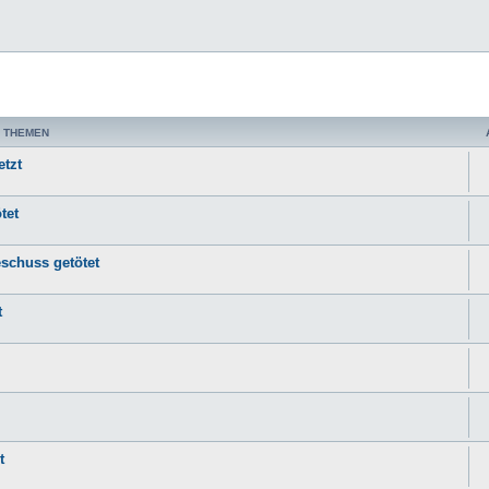
 THEMEN
etzt
tet
eschuss getötet
t
t