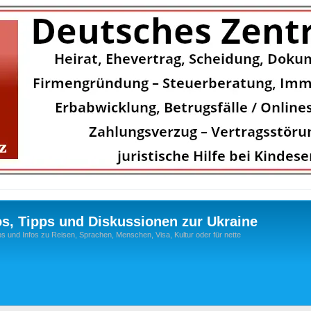
os, Tipps und Diskussionen zur Ukraine
s und Infos zu Reisen, Sprachen, Menschen, Visa, Kultur oder für nette