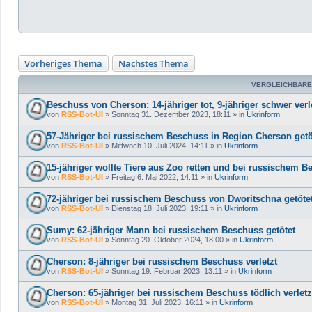
Vorheriges Thema
Nächstes Thema
VERGLEICHBARE
Beschuss von Cherson: 14-jähriger tot, 9-jähriger schwer verl
von
RSS-Bot-UI
»
Sonntag 31. Dezember 2023, 18:11
» in
Ukrinform
57-Jähriger bei russischem Beschuss in Region Cherson getö
von
RSS-Bot-UI
»
Mittwoch 10. Juli 2024, 14:11
» in
Ukrinform
15-jähriger wollte Tiere aus Zoo retten und bei russischem B
von
RSS-Bot-UI
»
Freitag 6. Mai 2022, 14:11
» in
Ukrinform
72-jähriger bei russischem Beschuss von Dworitschna getöte
von
RSS-Bot-UI
»
Dienstag 18. Juli 2023, 19:11
» in
Ukrinform
Sumy: 62-jähriger Mann bei russischem Beschuss getötet
von
RSS-Bot-UI
»
Sonntag 20. Oktober 2024, 18:00
» in
Ukrinform
Cherson: 8-jähriger bei russischem Beschuss verletzt
von
RSS-Bot-UI
»
Sonntag 19. Februar 2023, 13:11
» in
Ukrinform
Cherson: 65-jähriger bei russischem Beschuss tödlich verletz
von
RSS-Bot-UI
»
Montag 31. Juli 2023, 16:11
» in
Ukrinform