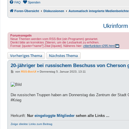
FAQ
Spenden
Foren-Übersicht
Diskussionen
Automatisch integrierte Medienberichte
Ukrinform
Forumsregeln
Neue Themen werden vom RSS-Bot (ein Programm) gestartet.
Denkt bitte an korrektes Zitieren, um die Lesbarkeit zu erhöhen.
Format: [quote="name"] Zitat [/quote]. Näheres hier:
zitierfunktion-t295.html
Vorheriges Thema
Nächstes Thema
20-jähriger bei russischem Beschuss von Cherson g
B
von
RSS-Bot-UI
»
Donnerstag 5. Januar 2023, 13:11
e
i
t
r
a
g
Die russischen Truppen haben am Donnerstag das Zentrum der Stadt 
#Krieg
Herkunft:
Nur
eingeloggte Mitglieder
sehen alle Links ...
Zeige direkte Links zum Beitrag