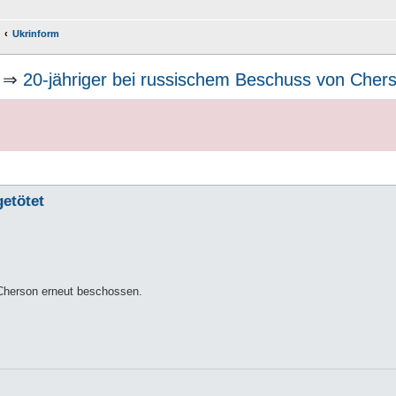
Ukrinform
⇒
20-jähriger bei russischem Beschuss von Chers
etötet
Cherson erneut beschossen.