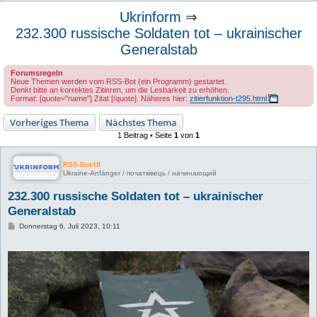
u
Ukrinform
⇒
c
232.300 russische Soldaten tot – ukrainischer
h
Generalstab
e
Forumsregeln
Neue Themen werden vom RSS-Bot (ein Programm) gestartet.
Denkt bitte an korrektes Zitieren, um die Lesbarkeit zu erhöhen.
Format: [quote="name"] Zitat [/quote]. Näheres hier:
zitierfunktion-t295.html
Vorheriges Thema
Nächstes Thema
1 Beitrag • Seite
1
von
1
RSS-Bot-UI
Ukraine-Anfänger / початківець / начинающий
232.300 russische Soldaten tot – ukrainischer
Generalstab
B
Donnerstag 6. Juli 2023, 10:11
e
i
t
r
a
g