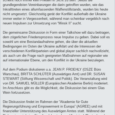
scheint noch immer kein Frieden in Sicht zu sein. Selbst die
g
grundlegendsten Vereinbarungen die darin getroffen wurden, wie das
Inkrafttreten eines allumfassenden Waffenstillstands, wurden bis heute
nicht umgesetzt. Gleichzeitig gerät der Konflikt außerhalb der Ukraine
immer weiter in Vergessenheit, während man scheinbar vergeblich nach
neuen Impulsen zur Umsetzung von “Minsk II” sucht.
Die gemeinsame Diskussion in Form einer Talkshow will dazu beitragen,
dem zögerlichen Friedensprozess neue Impulse zu geben. Dabei soll es
sowohl um eine Bestandaufnahme gehen, die über die aktuellen
Bedingungen im Osten der Ukraine aufklärt und die Interessen der
verschiedenen Konfliktparteien und global player sachlich nachvollzieht,
als auch um die Frage nach geeigneten Maßnahmen auf regionaler wie
auf internationaler Ebene, um den Konflikt in der Ukraine beizulegen.
Auf dem Podium diskutieren u.a. JEAN P. FROEHLY (OSZE Büro
Warschau), BRITTA SCHLÜTER (Auswärtiges Amt) und DR. SUSAN
STEWART (Stiftung Wissenschaft und Politik). Die Veranstaltung wird
von DR. SAMUEL MÜLLER (Europäischen Akademie Berlin) moderiert.
Im Anschluss gibt es die Möglichkeit, die Diskussion bei einem Glas
Wein fortzusetzen.
Die Diskussion findet im Rahmen der “Akademie für Gute
Regierungsführung und Empowerment in Europa” (AGREE) und mit
finanzieller Unterstützung des Auswärtigen Amtes statt. Während der