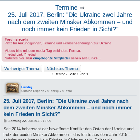
u
Termine
⇒
c
25. Juli 2017, Berlin: "Die Ukraine zwei Jahre
h
nach dem zweiten Minsker Abkommen – und
e
noch immer kein Frieden in Sicht?"
Forumsregeln
Platz für Ankündigungen, Termine und Fernsehsendungen zur Ukraine
Videos bitte mit dem media-Tag einbinden. Format:
[media] Link [/media].
Näheres hier:
Nur
eingeloggte Mitglieder
sehen alle Links ...
Vorheriges Thema
Nächstes Thema
1 Beitrag • Seite
1
von
1
Handrij
Ukraine-Experte / знавець / знаток
25. Juli 2017, Berlin: "Die Ukraine zwei Jahre nach
dem zweiten Minsker Abkommen – und noch immer
kein Frieden in Sicht?"
B
Samstag 22. Juli 2017, 13:09
e
i
Seit 2014 beherrscht der bewaffnete Konflikt den Osten der Ukraine und
t
trotz der beiden Minsker Abkommen – das letzte aus dem Jahr 2015 –
r
a