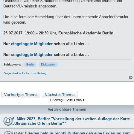
Diskussion wird eine Simultandolmetschung Ukrainisch/Deutsch und
Deutsch/Ukrainisch angeboten.
Um eine formlose Anmeldung über das unten stehende Anmeldeformular
wird gebeten.
25.07.2017, 19:00 – 20:30 Uhr, Europäische Akademie Berlin
Nur
eingeloggte Mitglieder
sehen alle Links ...
Nur
eingeloggte Mitglieder
sehen alle Links ...
Schlagworte:
Berlin
Diskussion
Zeige direkte Links zum Beitrag
Vorheriges Thema
Nächstes Thema
1 Beitrag • Seite
1
von
1
Vergleichbare Themen
6. März 2023, Berlin: "Vorstellung der zweiten Auflage der Karte
„Ukrainische Orte in Berlin“"
Ist der Frieden bald in Sicht? Budanow gab eine Erklärung zum