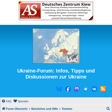
Ukraine-Forum: Infos, Tipps und
Diskussionen zur Ukraine
FAQ
Spenden
S
Foren-Übersicht
Nützliches und Hilfe
Termine