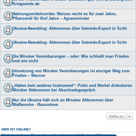
Kriegsende ab
Nahrungsmittelvorräte: Weizen reicht es für zwei Jahre,
Pflanzenöl für fünf Jahre – Agrarminister
Ukraine-Newsblog: Abkommen über Getreide-Export in Sicht
Ukraine-Newsblog: Abkommen über Getreide-Export in Sicht
Die Minsker Vereinbarungen – oder: Wie schließt man Frieden
und wie nicht
Umsetzung von Minsker Vereinbarungen ist einziger Weg zum
Frieden – Macron
„Haben kein anderes Instrument“: Putin und Merkel diskutieren
Minsker Abkommen bei Abschiedsgespräch
Nur die Ukraine hält sich an Minsker Abkommen über
Waffenruhe - Rasumkow
Gehe zu
WER IST ONLINE?
Mitglieder in diesem Forum:
ClaudeBot
,
Majestic-12 [Bot]
und 0 Gäste