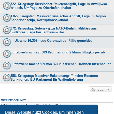
722. Kriegstag: Russischer Raketenangriff, Lage in Awdijiwka
kritisch, Umfrage zu Oberbefehlshaber
1365. Kriegstag: Massiver russischer Angriff, Lage in Region
Saporischschja, Korruptionsskandal
972. Kriegstag: Selenskyj zu NATO-Beitritt, Militärs aus
Südkorea, Lage bei Tschassiw Jar
In Ukraine 16.309 neue Coronavirus--Fälle gemeldet
Luftabwehr schießt 309 Drohnen und 2 Marschflugkörper ab
Luftabwehr macht 309 von 324 russischen Drohnen unschädlich
358. Kriegstag: Massiver Raketenangriff, keine Rosatom-
Sanktionen, EU-Parlament für Waffenlieferung
Gehe zu
WER IST ONLINE?
Mitglieder in diesem Forum:
ClaudeBot
und 0 Gäste
Diese Website nutzt Cookies, um Ihnen den