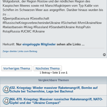
Wolgodonsk, der Region Rostow und der nördlichen Region des
Kaspischen Meeres sowie mit Marschflugkörpern vom Typ Kalibr von
Schiffen im Schwarzen Meer aus angegriffen. Darüber hinaus wurden bis
zu ...
#ДмитроВасильєв #Gesellschaft
#RussischeKriegsverbrecheninderUkraine #Sicherheit #ArmUkraineNow
#belastbarsein #Krieg #Russland #StandwithUkraine #stopPutin
#stopRussia #UCMC #Ukraine
Herkunft:
Nur
eingeloggte Mitglieder
sehen alle Links ...
Zeige direkte Links zum Beitrag
Vorheriges Thema
Nächstes Thema
1 Beitrag • Seite
1
von
1
Vergleichbare Themen
432. Kriegstag: Wieder massiver Raketenangriff, Bombe auf
Schule bei Tschernihiw, Lage bei Bachmut
866.-870. Kriegstag: Massiver russischer Raketenangriff, NATO-
Gipfel und der “Ukraine Compact”