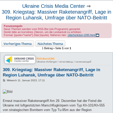
u
Ukraine Crisis Media Center
⇒
c
309. Kriegstag: Massiver Raketenangriff, Lage in
h
Region Luhansk, Umfrage über NATO-Beitritt
e
Forumsregeln
Neue Themen werden vom RSS-Bot (ein Programm) gestartet.
Denkt bitte an korrektes Zitieren, um die Lesbarkeit zu erhöhen.
Format: [quote="name"] Zitat [/quote]. Näheres hier:
zitierfunktion-t295.html
Vorheriges Thema
Nächstes Thema
1 Beitrag • Seite
1
von
1
RSS-Bot-UCMC
Ukraine-Anfänger / початківець / начинающий
309. Kriegstag: Massiver Raketenangriff, Lage in
Region Luhansk, Umfrage über NATO-Beitritt
B
Mittwoch 11. Januar 2023, 17:11
e
i
t
r
a
g
Erneut massiver Raketenangriff Am 29. Dezember hat der Feind die
Ukraine mit luftgestützten Marschflugkörpern vom Typ Kh-101/Kh-555
von strategischen Bombern vom Typ Tu-95m aus der Region